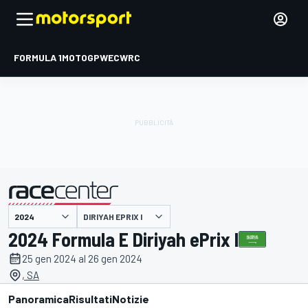
FORMULA 1
MOTOGP
WEC
WRC
DIRIYAH EPRIX I
presentato da
2024 Formula E Diriyah ePrix I
25 gen 2024 al 26 gen 2024
, SA
Panoramica
Risultati
Notizie