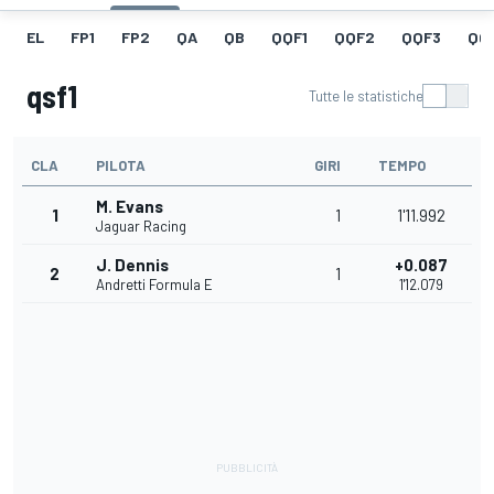
EL
FP1
FP2
QA
QB
QQF1
QQF2
QQF3
QQ
qsf1
Tutte le statistiche
CLA
PILOTA
GIRI
TEMPO
M. Evans
1
1
1'11.992
Jaguar Racing
J. Dennis
+0.087
2
1
Andretti Formula E
1'12.079