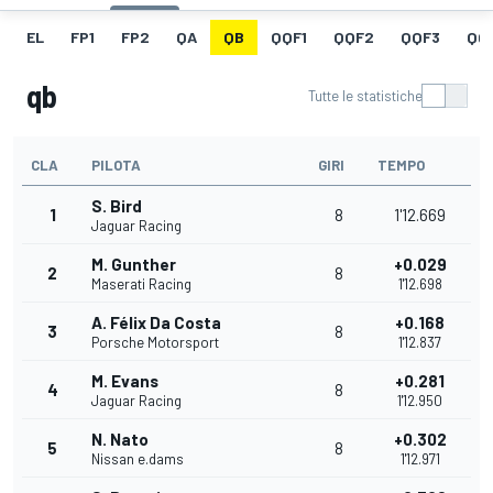
EL
FP1
FP2
QA
QB
QQF1
QQF2
QQF3
QQ
qb
Tutte le statistiche
CLA
PILOTA
GIRI
TEMPO
S. Bird
1
8
1'12.669
Jaguar Racing
M. Gunther
+0.029
2
8
Maserati Racing
1'12.698
A. Félix Da Costa
+0.168
3
8
Porsche Motorsport
1'12.837
M. Evans
+0.281
4
8
Jaguar Racing
1'12.950
N. Nato
+0.302
5
8
Nissan e.dams
1'12.971