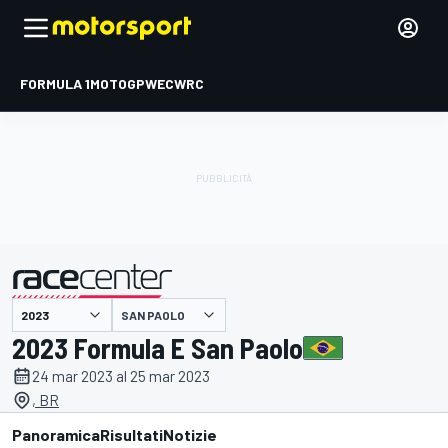
FORMULA 1
MOTOGP
WEC
WRC
SAN PAOLO
presentato da
2023 Formula E San Paolo
24 mar 2023 al 25 mar 2023
, BR
Panoramica
Risultati
Notizie