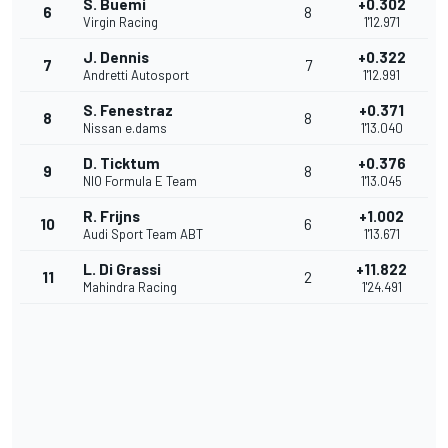
S. Buemi
+0.302
6
8
Virgin Racing
1'12.971
J. Dennis
+0.322
7
7
Andretti Autosport
1'12.991
S. Fenestraz
+0.371
8
8
Nissan e.dams
1'13.040
D. Ticktum
+0.376
9
8
NIO Formula E Team
1'13.045
R. Frijns
+1.002
10
6
Audi Sport Team ABT
1'13.671
L. Di Grassi
+11.822
11
2
Mahindra Racing
1'24.491