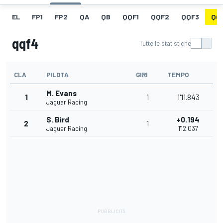
EL
FP1
FP2
QA
QB
QQF1
QQF2
QQF3
QQ
qqf4
Tutte le statistiche
CLA
PILOTA
GIRI
TEMPO
M. Evans
1
1
1'11.843
Jaguar Racing
S. Bird
+0.194
2
1
Jaguar Racing
1'12.037