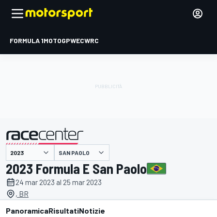
FORMULA 1
MOTOGP
WEC
WRC
SAN PAOLO
presentato da
2023 Formula E San Paolo
24 mar 2023 al 25 mar 2023
, BR
Panoramica
Risultati
Notizie