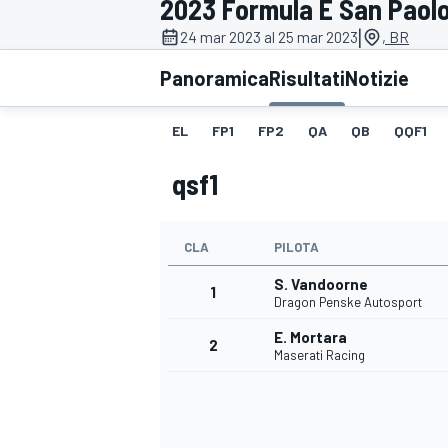
2023 Formula E San Paol
MOTOGP
WEC
|
24 mar 2023 al 25 mar 2023
, BR
Panoramica
Risultati
Notizie
EL
FP1
FP2
QA
QB
QQF1
qsf1
CLA
PILOTA
WRC
S. Vandoorne
1
Dragon Penske Autosport
E. Mortara
2
Maserati Racing