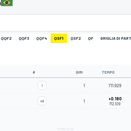
o
QQF2
QQF3
QQF4
QSF1
QSF2
QF
GRIGLIA DI PAR
#
GIRI
TEMPO
1
1'11.929
1
+0.180
1
48
1'12.109