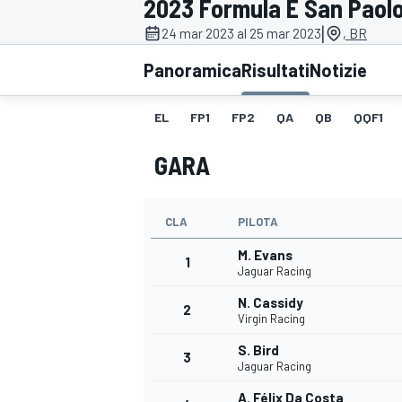
2023 Formula E San Paol
MOTOGP
WEC
|
24 mar 2023 al 25 mar 2023
, BR
Panoramica
Risultati
Notizie
EL
FP1
FP2
QA
QB
QQF1
GARA
CLA
PILOTA
WRC
M. Evans
1
Jaguar Racing
N. Cassidy
2
Virgin Racing
S. Bird
3
Jaguar Racing
A. Félix Da Costa