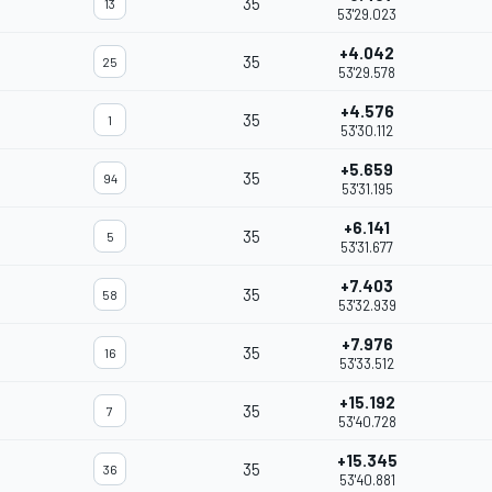
35
13
53'29.023
+4.042
35
25
53'29.578
+4.576
35
1
53'30.112
+5.659
35
94
53'31.195
+6.141
35
5
53'31.677
+7.403
35
58
53'32.939
+7.976
35
16
53'33.512
+15.192
35
7
53'40.728
+15.345
35
36
53'40.881