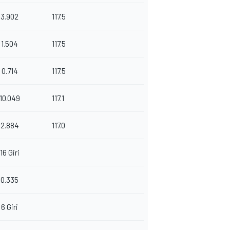
3.902
117.5
1.504
117.5
0.714
117.5
10.049
117.1
2.884
117.0
16 Giri
0.335
6 Giri