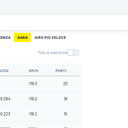
TENZA
GARA
GIRO PIÙ VELOCE
Tutte le statistiche
ACCO
KM/H
PUNTI
118.3
25
0.284
118.2
18
0.223
118.2
15