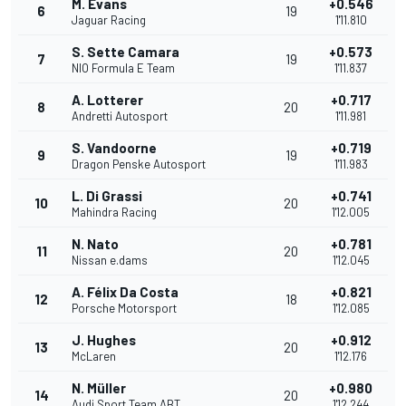
M. Evans
+0.546
6
19
Jaguar Racing
1'11.810
S. Sette Camara
+0.573
7
19
NIO Formula E Team
1'11.837
A. Lotterer
+0.717
8
20
Andretti Autosport
1'11.981
S. Vandoorne
+0.719
9
19
Dragon Penske Autosport
1'11.983
L. Di Grassi
+0.741
10
20
Mahindra Racing
1'12.005
N. Nato
+0.781
11
20
Nissan e.dams
1'12.045
A. Félix Da Costa
+0.821
12
18
Porsche Motorsport
1'12.085
J. Hughes
+0.912
13
20
McLaren
1'12.176
N. Müller
+0.980
14
20
Audi Sport Team ABT
1'12.244