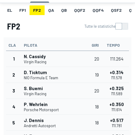
EL
FP1
FP2
QA
QB
QQF2
QQF4
QSF2
QF
FP2
Tutte le statistiche
CLA
PILOTA
GIRI
TEMPO
N. Cassidy
1
20
1'11.264
Virgin Racing
D. Ticktum
+0.314
2
19
NIO Formula E Team
1'11.578
S. Buemi
+0.325
3
20
Virgin Racing
1'11.589
P. Wehrlein
+0.350
4
18
Porsche Motorsport
1'11.614
J. Dennis
+0.517
5
18
Andretti Autosport
1'11.781