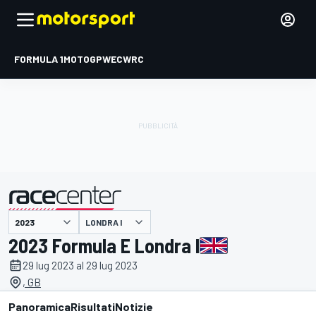
FORMULA 1
MOTOGP
WEC
WRC
LONDRA I
presentato da
2023 Formula E Londra I
29 lug 2023 al 29 lug 2023
, GB
Panoramica
Risultati
Notizie