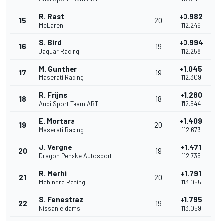
R. Rast
+0.982
15
20
McLaren
1'12.246
S. Bird
+0.994
16
19
Jaguar Racing
1'12.258
M. Gunther
+1.045
17
19
Maserati Racing
1'12.309
R. Frijns
+1.280
18
18
Audi Sport Team ABT
1'12.544
E. Mortara
+1.409
19
20
Maserati Racing
1'12.673
J. Vergne
+1.471
20
19
Dragon Penske Autosport
1'12.735
R. Merhi
+1.791
21
20
Mahindra Racing
1'13.055
S. Fenestraz
+1.795
22
19
Nissan e.dams
1'13.059