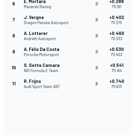
E. Mortara
+0.288
6
9
Maserati Racing
1'11.161
J. Vergne
+0.402
7
8
Dragon Penske Autosport
1'11.275
A. Lotterer
+0.460
8
8
Andretti Autosport
1'11.333
A. Félix Da Costa
+0.530
9
9
Porsche Motorsport
1'11.403
S. Sette Camara
+0.541
10
8
NIO Formula E Team
1'11.414
R. Frijns
+0.740
11
8
Audi Sport Team ABT
1'11.613