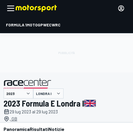
FORMULA 1
MOTOGP
WEC
WRC
LONDRA I
presentato da
2023 Formula E Londra I
29 lug 2023 al 29 lug 2023
, GB
Panoramica
Risultati
Notizie