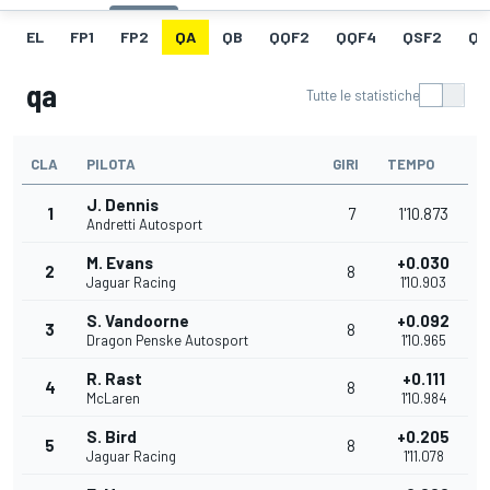
EL
FP1
FP2
QA
QB
QQF2
QQF4
QSF2
QF
qa
Tutte le statistiche
CLA
PILOTA
GIRI
TEMPO
J. Dennis
1
7
1'10.873
Andretti Autosport
M. Evans
+0.030
2
8
Jaguar Racing
1'10.903
S. Vandoorne
+0.092
3
8
Dragon Penske Autosport
1'10.965
R. Rast
+0.111
4
8
McLaren
1'10.984
S. Bird
+0.205
5
8
Jaguar Racing
1'11.078