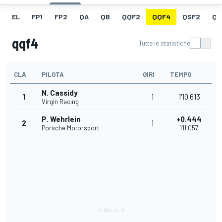
EL
FP1
FP2
QA
QB
QQF2
QQF4
QSF2
QF
qqf4
Tutte le statistiche
CLA
PILOTA
GIRI
TEMPO
N. Cassidy
1
1
1'10.613
Virgin Racing
P. Wehrlein
+0.444
2
1
Porsche Motorsport
1'11.057