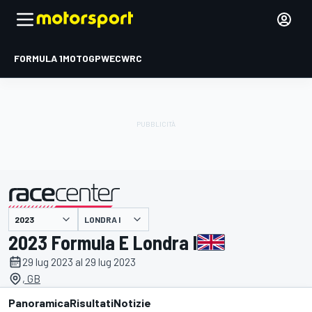
FORMULA 1
MOTOGP
WEC
WRC
LONDRA I
presentato da
2023 Formula E Londra I
29 lug 2023 al 29 lug 2023
, GB
Panoramica
Risultati
Notizie