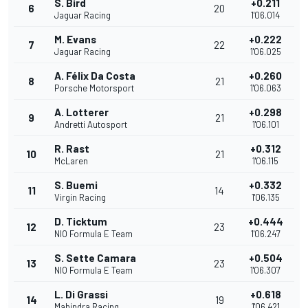
S. Bird
+0.211
6
20
Jaguar Racing
1'06.014
M. Evans
+0.222
7
22
Jaguar Racing
1'06.025
A. Félix Da Costa
+0.260
8
21
Porsche Motorsport
1'06.063
A. Lotterer
+0.298
9
21
Andretti Autosport
1'06.101
R. Rast
+0.312
10
21
McLaren
1'06.115
S. Buemi
+0.332
11
14
Virgin Racing
1'06.135
D. Ticktum
+0.444
12
23
NIO Formula E Team
1'06.247
S. Sette Camara
+0.504
13
23
NIO Formula E Team
1'06.307
L. Di Grassi
+0.618
14
19
Mahindra Racing
1'06.421