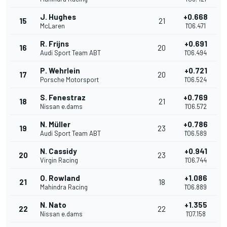
J. Hughes
+0.668
15
21
McLaren
1'06.471
R. Frijns
+0.691
16
20
Audi Sport Team ABT
1'06.494
P. Wehrlein
+0.721
17
20
Porsche Motorsport
1'06.524
S. Fenestraz
+0.769
18
21
Nissan e.dams
1'06.572
N. Müller
+0.786
19
23
Audi Sport Team ABT
1'06.589
N. Cassidy
+0.941
20
23
Virgin Racing
1'06.744
O. Rowland
+1.086
21
18
Mahindra Racing
1'06.889
N. Nato
+1.355
22
22
Nissan e.dams
1'07.158