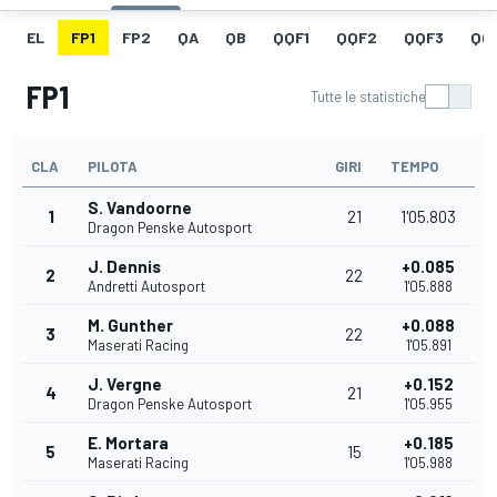
EL
FP1
FP2
QA
QB
QQF1
QQF2
QQF3
QQ
FP1
Tutte le statistiche
CLA
PILOTA
GIRI
TEMPO
S. Vandoorne
1
21
1'05.803
Dragon Penske Autosport
J. Dennis
+0.085
2
22
Andretti Autosport
1'05.888
M. Gunther
+0.088
3
22
Maserati Racing
1'05.891
J. Vergne
+0.152
4
21
Dragon Penske Autosport
1'05.955
E. Mortara
+0.185
5
15
Maserati Racing
1'05.988