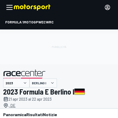
FORMULA 1
MOTOGP
WEC
WRC
BERLINO I
presentato da
2023 Formula E Berlino I
21 apr 2023 al 22 apr 2023
, DE
Panoramica
Risultati
Notizie