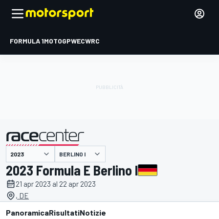
FORMULA 1
MOTOGP
WEC
WRC
BERLINO I
presentato da
2023 Formula E Berlino I
21 apr 2023 al 22 apr 2023
, DE
Panoramica
Risultati
Notizie