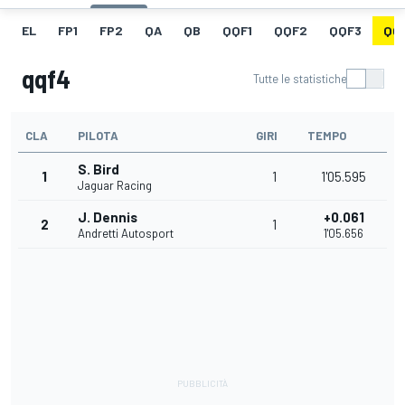
EL
FP1
FP2
QA
QB
QQF1
QQF2
QQF3
QQ
qqf4
Tutte le statistiche
CLA
PILOTA
GIRI
TEMPO
S. Bird
1
1
1'05.595
Jaguar Racing
J. Dennis
+0.061
2
1
Andretti Autosport
1'05.656