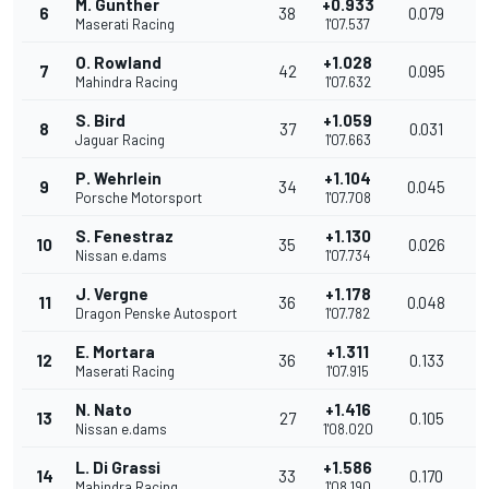
M. Gunther
+0.933
6
38
0.079
1
Maserati Racing
1'07.537
O. Rowland
+1.028
7
42
0.095
1
Mahindra Racing
1'07.632
S. Bird
+1.059
8
37
0.031
1
Jaguar Racing
1'07.663
P. Wehrlein
+1.104
9
34
0.045
1
Porsche Motorsport
1'07.708
S. Fenestraz
+1.130
10
35
0.026
1
Nissan e.dams
1'07.734
J. Vergne
+1.178
11
36
0.048
1
Dragon Penske Autosport
1'07.782
E. Mortara
+1.311
12
36
0.133
1
Maserati Racing
1'07.915
N. Nato
+1.416
13
27
0.105
1
Nissan e.dams
1'08.020
L. Di Grassi
+1.586
14
33
0.170
1
Mahindra Racing
1'08.190