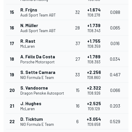
R. Frijns
+1.674
15
32
0.088
1
Audi Sport Team ABT
1'08.278
N. Müller
+1.739
16
28
0.065
1
Audi Sport Team ABT
1'08.343
R. Rast
+1.755
17
37
0.016
1
McLaren
1'08.359
A. Félix Da Costa
+1.789
18
27
0.034
1
Porsche Motorsport
1'08.393
S. Sette Camara
+2.256
19
33
0.467
1
NIO Formula E Team
1'08.860
S. Vandoorne
+2.322
20
15
0.066
1
Dragon Penske Autosport
1'08.926
J. Hughes
+2.525
21
16
0.203
1
McLaren
1'09.129
D. Ticktum
+3.054
22
6
0.529
1
NIO Formula E Team
1'09.658