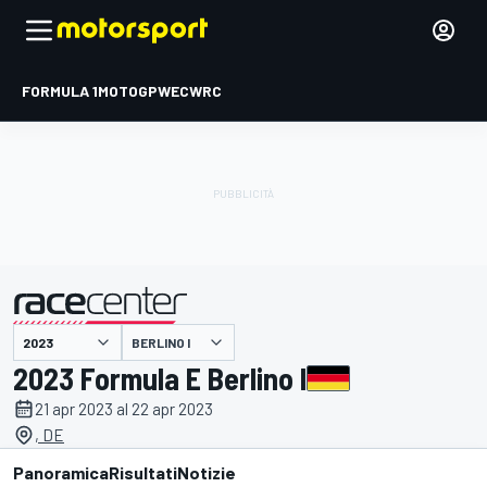
FORMULA 1
MOTOGP
WEC
WRC
BERLINO I
presentato da
2023 Formula E Berlino I
21 apr 2023 al 22 apr 2023
, DE
Panoramica
Risultati
Notizie