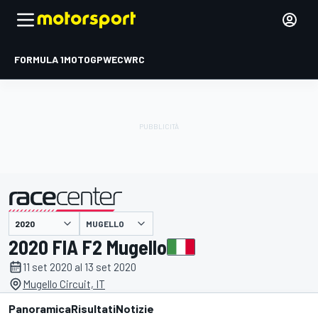
FORMULA 1
MOTOGP
WEC
WRC
MUGELLO
presentato da
2020 FIA F2 Mugello
11 set 2020 al 13 set 2020
Mugello Circuit, IT
Panoramica
Risultati
Notizie