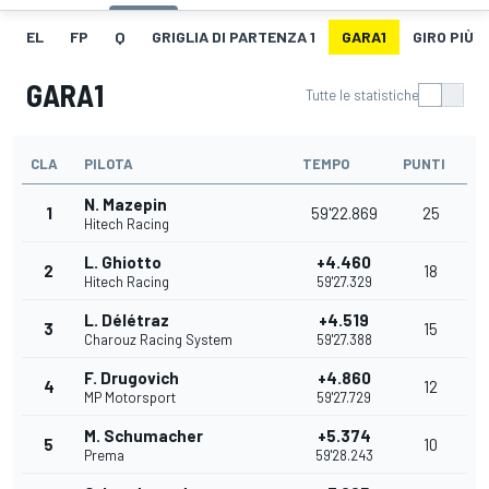
EL
FP
Q
GRIGLIA DI PARTENZA 1
GARA1
GIRO PIÙ V
GARA1
Tutte le statistiche
CLA
PILOTA
TEMPO
PUNTI
N. Mazepin
1
59'22.869
25
Hitech Racing
L. Ghiotto
+4.460
2
18
Hitech Racing
59'27.329
L. Délétraz
+4.519
3
15
Charouz Racing System
59'27.388
F. Drugovich
+4.860
4
12
MP Motorsport
59'27.729
M. Schumacher
+5.374
5
10
Prema
59'28.243