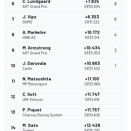
C. Lundgaard
+7.825
6
8
ART Grand Prix
59'30.694
J. Vips
+8.353
7
6
DAMS
59'31.222
A. Markelov
+10.172
8
4
HWA AG
59'33.041
M. Armstrong
+10.434
9
2
ART Grand Prix
59'33.303
J. Daruvala
+10.663
10
1
Carlin
59'33.532
N. Matsushita
+11.100
11
MP Motorsport
59'33.969
C. Ilott
+11.747
12
UNI-Virtuosi
59'34.616
P. Piquet
+11.757
13
Charouz Racing System
59'34.626
M. Sato
+12.428
14
Trident
59'35.297