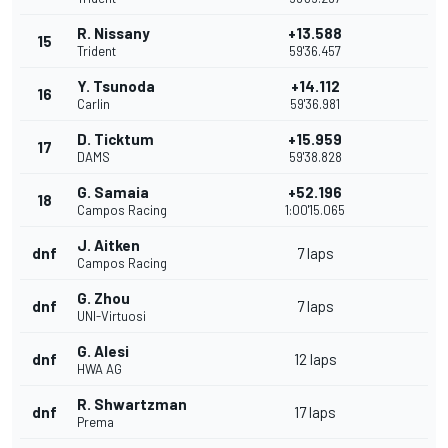
R. Nissany
+13.588
15
Trident
59'36.457
Y. Tsunoda
+14.112
16
Carlin
59'36.981
D. Ticktum
+15.959
17
DAMS
59'38.828
G. Samaia
+52.196
18
Campos Racing
1:00'15.065
J. Aitken
dnf
7 laps
Campos Racing
G. Zhou
dnf
7 laps
UNI-Virtuosi
G. Alesi
dnf
12 laps
HWA AG
R. Shwartzman
dnf
17 laps
Prema