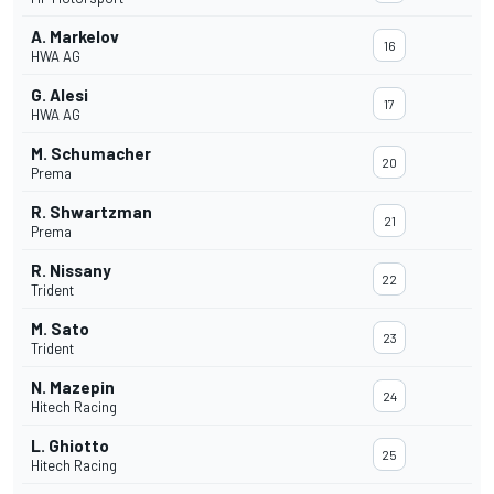
A. Markelov
16
HWA AG
G. Alesi
17
HWA AG
M. Schumacher
20
Prema
R. Shwartzman
21
Prema
R. Nissany
22
Trident
M. Sato
23
Trident
N. Mazepin
24
Hitech Racing
L. Ghiotto
25
Hitech Racing