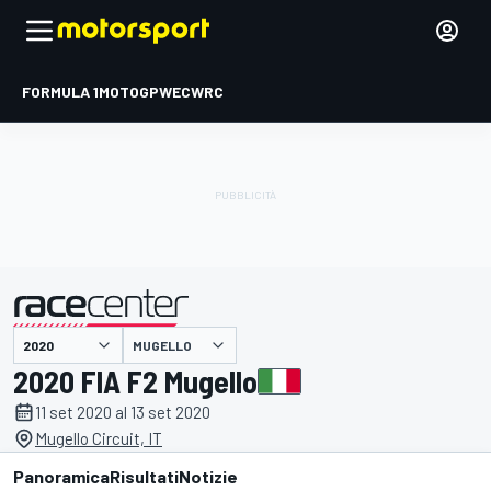
FORMULA 1
MOTOGP
WEC
WRC
MUGELLO
presentato da
2020 FIA F2 Mugello
11 set 2020 al 13 set 2020
Mugello Circuit, IT
Panoramica
Risultati
Notizie