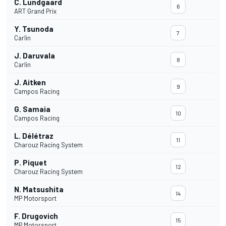
C. Lundgaard
6
ART Grand Prix
Y. Tsunoda
7
Carlin
J. Daruvala
8
Carlin
J. Aitken
9
Campos Racing
G. Samaia
10
Campos Racing
L. Délétraz
11
Charouz Racing System
P. Piquet
12
Charouz Racing System
N. Matsushita
14
MP Motorsport
F. Drugovich
15
MP Motorsport