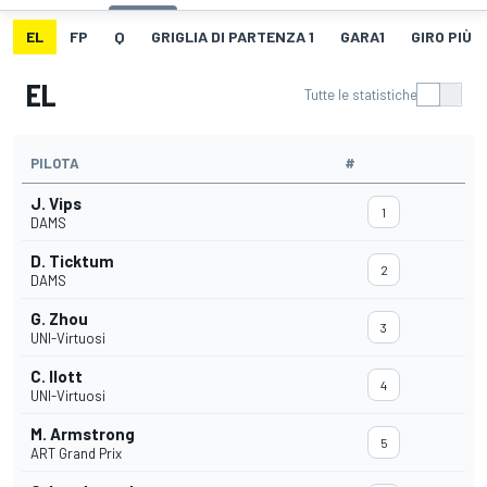
EL
FP
Q
GRIGLIA DI PARTENZA 1
GARA1
GIRO PIÙ V
EL
Tutte le statistiche
PILOTA
#
J. Vips
1
DAMS
D. Ticktum
2
DAMS
G. Zhou
3
UNI-Virtuosi
C. Ilott
4
UNI-Virtuosi
M. Armstrong
5
ART Grand Prix