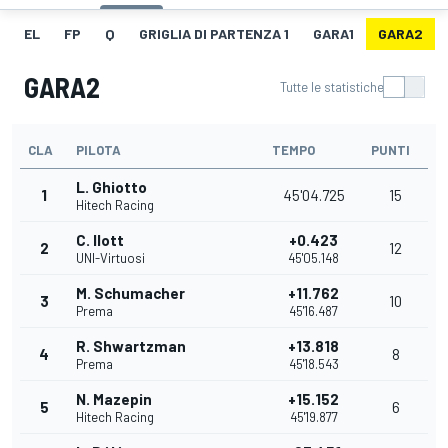
EL
FP
Q
GRIGLIA DI PARTENZA 1
GARA1
GARA2
GARA2
Tutte le statistiche
CLA
PILOTA
TEMPO
PUNTI
L. Ghiotto
1
45'04.725
15
Hitech Racing
C. Ilott
+0.423
2
12
UNI-Virtuosi
45'05.148
M. Schumacher
+11.762
3
10
Prema
45'16.487
R. Shwartzman
+13.818
4
8
Prema
45'18.543
N. Mazepin
+15.152
5
6
Hitech Racing
45'19.877