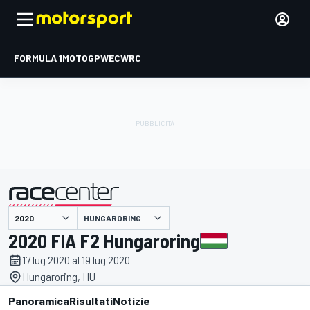
FORMULA 1
MOTOGP
WEC
WRC
HUNGARORING
presentato da
2020 FIA F2 Hungaroring
17 lug 2020 al 19 lug 2020
Hungaroring, HU
Panoramica
Risultati
Notizie