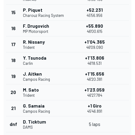
P. Piquet
+52.231
15
Charouz Racing System
45'56.956
F. Drugovich
+55.890
16
MP Motorsport
46'00.615
R. Nissany
+1'04.365
17
Trident
46'09.090
Y. Tsunoda
+1'13.806
18
Carlin
46'18.531
J. Aitken
+1'15.656
19
Campos Racing
46'20.381
M. Sato
+1'23.059
20
Trident
46'27.784
G. Samaia
+1 Giro
21
Campos Racing
45'46.891
D. Ticktum
dnf
5 laps
DAMS