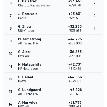
L. Délétraz
+23.451
6
4
Charouz Racing System
45'28.176
J. Daruvala
+23.831
7
2
Carlin
45'28.556
G. Zhou
+32.230
8
1
UNI-Virtuosi
45'36.955
M. Armstrong
+34.275
9
ART Grand Prix
45'39.000
G. Alesi
+39.283
10
HWA AG
45'44.008
N. Matsushita
+42.731
11
MP Motorsport
45'47.456
S. Gelael
+44.953
12
DAMS
45'49.678
C. Lundgaard
+46.926
13
ART Grand Prix
45'51.651
A. Markelov
+51.733
14
HWA AG
45'56.458