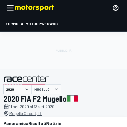
FORMULA 1
MOTOGP
WEC
WRC
MUGELLO
presentato da
2020 FIA F2 Mugello
11 set 2020 al 13 set 2020
Mugello Circuit, IT
Panoramica
Risultati
Notizie