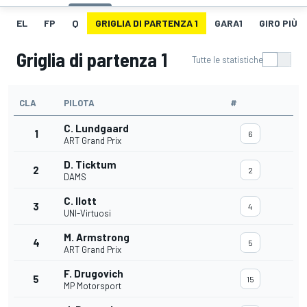
EL
FP
Q
GRIGLIA DI PARTENZA 1
GARA1
GIRO PIÙ V
Griglia di partenza 1
Tutte le statistiche
CLA
PILOTA
#
C. Lundgaard
1
6
ART Grand Prix
D. Ticktum
2
2
DAMS
C. Ilott
3
4
UNI-Virtuosi
M. Armstrong
4
5
ART Grand Prix
F. Drugovich
5
15
MP Motorsport