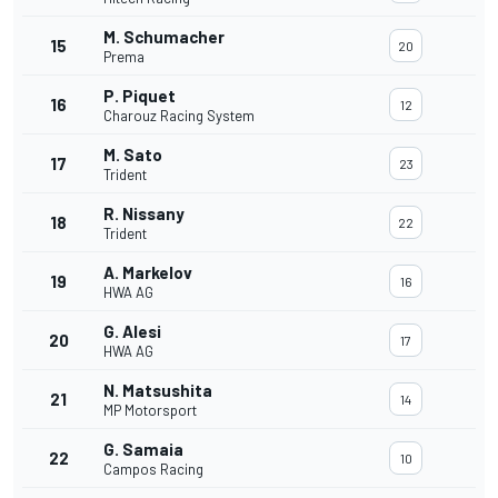
M. Schumacher
15
20
Prema
P. Piquet
16
12
Charouz Racing System
M. Sato
17
23
Trident
R. Nissany
18
22
Trident
A. Markelov
19
16
HWA AG
G. Alesi
20
17
HWA AG
N. Matsushita
21
14
MP Motorsport
G. Samaia
22
10
Campos Racing