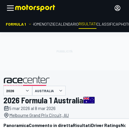
RISULTATI
FORMULA 1
HOME
NOTIZIE
CALENDARIO
CLASSIFICA
PHOT
AUSTRALIA
presentato da
2026 Formula 1 Australia
5 mar 2026 al 8 mar 2026
Melbourne Grand Prix Circuit, AU
Panoramica
Commento in diretta
Risultati
Driver Ratings
Not