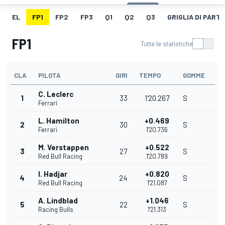
EL
FP1
FP2
FP3
Q1
Q2
Q3
GRIGLIA DI PART
FP1
Tutte le statistiche
CLA
PILOTA
GIRI
TEMPO
GOMME
C. Leclerc
1
33
1'20.267
S
Ferrari
L. Hamilton
+0.469
2
30
S
Ferrari
1'20.736
M. Verstappen
+0.522
3
27
S
Red Bull Racing
1'20.789
I. Hadjar
+0.820
4
24
S
Red Bull Racing
1'21.087
A. Lindblad
+1.046
5
22
S
Racing Bulls
1'21.313