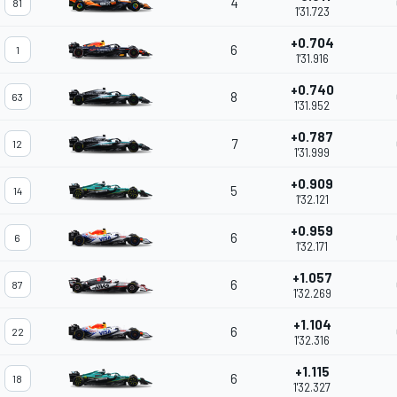
4
81
1'31.723
+0.704
6
1
1'31.916
+0.740
8
63
1'31.952
+0.787
7
12
1'31.999
+0.909
5
14
1'32.121
+0.959
6
6
1'32.171
+1.057
6
87
1'32.269
+1.104
6
22
1'32.316
+1.115
6
18
1'32.327