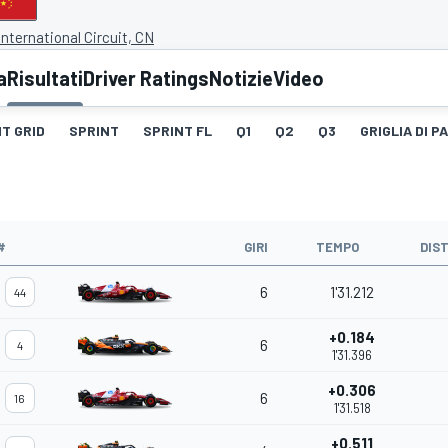
nternational Circuit, CN
a
Risultati
Driver Ratings
Notizie
Video
T GRID
SPRINT
SPRINT FL
Q1
Q2
Q3
GRIGLIA DI 
#
GIRI
TEMPO
DIS
6
1'31.212
44
+0.184
6
4
1'31.396
+0.306
6
16
1'31.518
+0.511