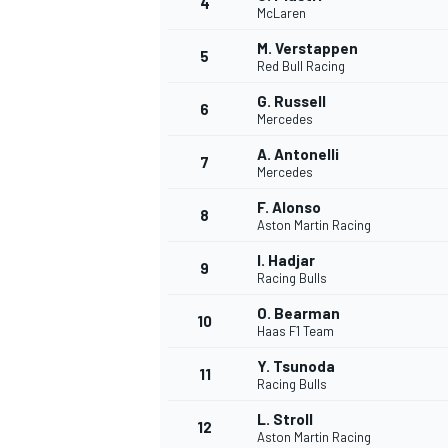
4
McLaren
M. Verstappen
5
Red Bull Racing
G. Russell
6
Mercedes
A. Antonelli
7
Mercedes
F. Alonso
8
Aston Martin Racing
I. Hadjar
9
Racing Bulls
O. Bearman
10
Haas F1 Team
Y. Tsunoda
11
Racing Bulls
L. Stroll
MONOPOSTO
12
Aston Martin Racing