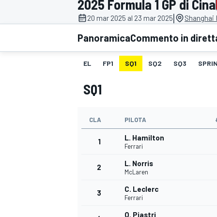
2025 Formula 1 GP di Cina
MOTOGP
WEC
|
20 mar 2025 al 23 mar 2025
Shanghai I
Panoramica
Commento in dirett
EL
FP1
SQ1
SQ2
SQ3
SPRIN
SQ1
CLA
PILOTA
WRC
L. Hamilton
1
Ferrari
L. Norris
2
McLaren
C. Leclerc
3
Ferrari
O. Piastri