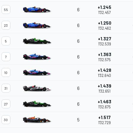
+1.245
6
55
1'32.457
+1.250
6
23
1'32.462
+1.327
6
5
1'32.539
+1.363
6
7
1'32.575
+1.428
6
10
1'32.640
+1.439
6
31
1'32.651
+1.463
6
27
1'32.675
+1.517
5
30
1'32.729