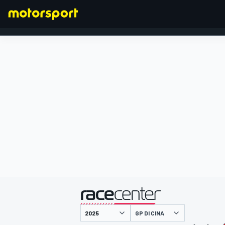
FORMULA 1
presentato da
GP DI CINA