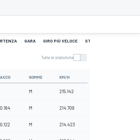
PARTENZA
GARA
GIRO PIÙ VELOCE
STORIA DEGLI PNEUMATICI
Tutte le statistiche
TACCO
GOMME
KM/H
M
215.142
0.184
M
214.709
0.122
M
214.423