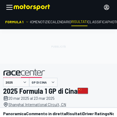
RISULTATI
FORMULA 1
HOME
NOTIZIE
CALENDARIO
CLASSIFICA
PHOT
GP DI CINA
presentato da
2025 Formula 1 GP di Cina
20 mar 2025 al 23 mar 2025
Shanghai International Circuit, CN
Panoramica
Commento in diretta
Risultati
Driver Ratings
Not