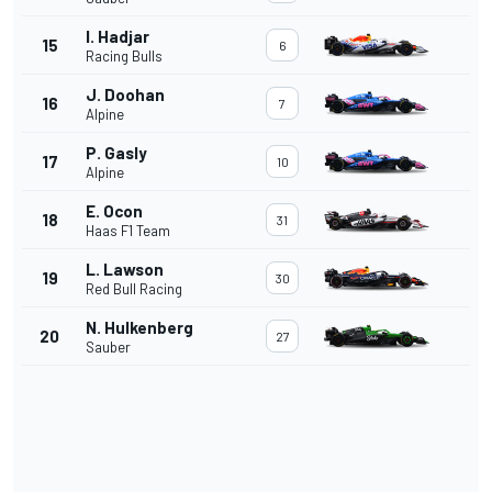
I. Hadjar
15
6
Racing Bulls
J. Doohan
16
7
Alpine
P. Gasly
17
10
Alpine
E. Ocon
18
31
Haas F1 Team
L. Lawson
19
30
Red Bull Racing
N. Hulkenberg
20
27
Sauber