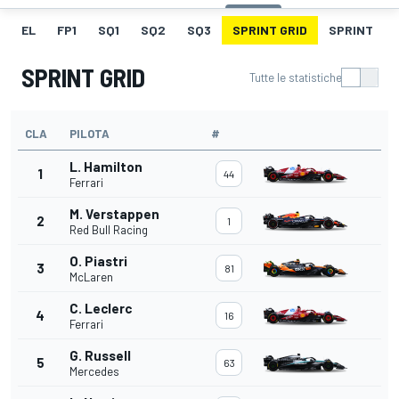
EL
FP1
SQ1
SQ2
SQ3
SPRINT GRID
SPRINT
SPRINT GRID
Tutte le statistiche
CLA
PILOTA
#
L. Hamilton
1
44
Ferrari
M. Verstappen
2
1
Red Bull Racing
O. Piastri
3
81
McLaren
C. Leclerc
4
16
Ferrari
G. Russell
5
63
Mercedes