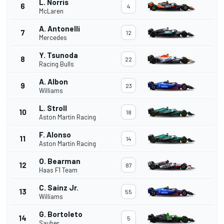
L. Norris
6
4
McLaren
A. Antonelli
7
12
Mercedes
Y. Tsunoda
8
22
Racing Bulls
A. Albon
9
23
Williams
L. Stroll
10
18
Aston Martin Racing
F. Alonso
11
14
Aston Martin Racing
O. Bearman
12
87
Haas F1 Team
C. Sainz Jr.
13
55
Williams
G. Bortoleto
14
5
Sauber