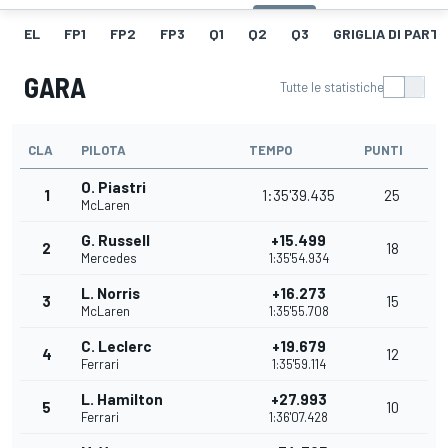
EL
FP1
FP2
FP3
Q1
Q2
Q3
GRIGLIA DI PART
GARA
Tutte le statistiche
CLA
PILOTA
TEMPO
PUNTI
O. Piastri
1
1:35'39.435
25
McLaren
G. Russell
+15.499
2
18
Mercedes
1:35'54.934
L. Norris
+16.273
3
15
McLaren
1:35'55.708
C. Leclerc
+19.679
4
12
Ferrari
1:35'59.114
L. Hamilton
+27.993
5
10
Ferrari
1:36'07.428