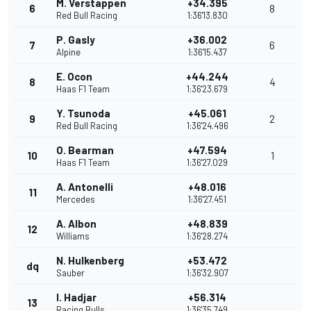
M. Verstappen
+34.395
6
8
Red Bull Racing
1:36'13.830
P. Gasly
+36.002
7
6
Alpine
1:36'15.437
E. Ocon
+44.244
8
4
Haas F1 Team
1:36'23.679
Y. Tsunoda
+45.061
9
2
Red Bull Racing
1:36'24.496
O. Bearman
+47.594
10
1
Haas F1 Team
1:36'27.029
A. Antonelli
+48.016
11
Mercedes
1:36'27.451
A. Albon
+48.839
12
Williams
1:36'28.274
N. Hulkenberg
+53.472
dq
Sauber
1:36'32.907
I. Hadjar
+56.314
13
Racing Bulls
1:36'35.749