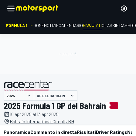
RISULTATI
FORMULA 1
HOME
NOTIZIE
CALENDARIO
CLASSIFICA
PHOT
GP DEL BAHRAIN
presentato da
2025 Formula 1 GP del Bahrain
10 apr 2025 al 13 apr 2025
Bahrain International Circuit, BH
Panoramica
Commento in diretta
Risultati
Driver Ratings
Not