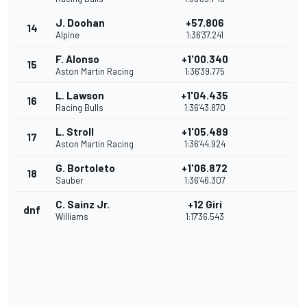
J. Doohan
+57.806
14
Alpine
1:36'37.241
F. Alonso
+1'00.340
15
Aston Martin Racing
1:36'39.775
L. Lawson
+1'04.435
16
Racing Bulls
1:36'43.870
L. Stroll
+1'05.489
17
Aston Martin Racing
1:36'44.924
G. Bortoleto
+1'06.872
18
Sauber
1:36'46.307
C. Sainz Jr.
+12 Giri
dnf
Williams
1:17'36.543