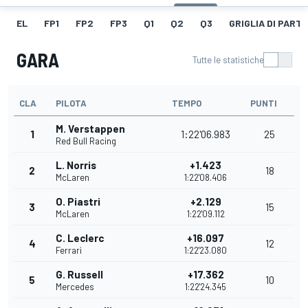
EL
FP1
FP2
FP3
Q1
Q2
Q3
GRIGLIA DI PART
GARA
Tutte le statistiche
CLA
PILOTA
TEMPO
PUNTI
M. Verstappen
1
1:22'06.983
25
Red Bull Racing
L. Norris
+1.423
2
18
McLaren
1:22'08.406
O. Piastri
+2.129
3
15
McLaren
1:22'09.112
C. Leclerc
+16.097
4
12
Ferrari
1:22'23.080
G. Russell
+17.362
5
10
Mercedes
1:22'24.345