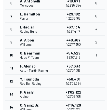
A. Antonelli
+18.671
6
8
Mercedes
1:22'25.654
L. Hamilton
+29.182
7
6
Ferrari
1:22'36.165
I. Hadjar
+37.134
8
4
Racing Bulls
1:22'44.117
A. Albon
+40.367
9
2
Williams
1:22'47.350
O. Bearman
+54.529
10
1
Haas F1 Team
1:23'01.512
F. Alonso
+57.333
11
Aston Martin Racing
1:23'04.316
Y. Tsunoda
+58.401
12
Red Bull Racing
1:23'05.384
P. Gasly
+1'02.122
13
Alpine
1:23'09.105
C. Sainz Jr.
+1'14.129
14
Williams
1:23'21.112