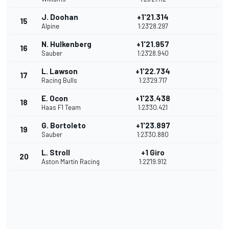
J. Doohan
+1'21.314
15
Alpine
1:23'28.297
N. Hulkenberg
+1'21.957
16
Sauber
1:23'28.940
L. Lawson
+1'22.734
17
Racing Bulls
1:23'29.717
E. Ocon
+1'23.438
18
Haas F1 Team
1:23'30.421
G. Bortoleto
+1'23.897
19
Sauber
1:23'30.880
L. Stroll
+1 Giro
20
Aston Martin Racing
1:22'19.912