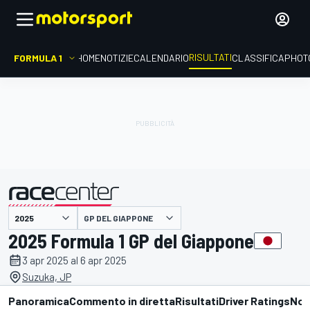
RISULTATI
FORMULA 1
HOME
NOTIZIE
CALENDARIO
CLASSIFICA
PHOT
GP DEL GIAPPONE
presentato da
2025 Formula 1 GP del Giappone
3 apr 2025 al 6 apr 2025
Suzuka, JP
Panoramica
Commento in diretta
Risultati
Driver Ratings
Not