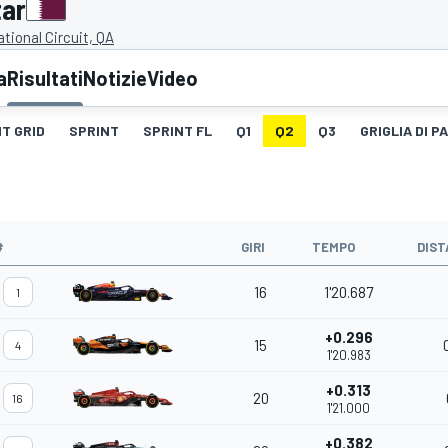
tar
ational Circuit, QA
a
Risultati
Notizie
Video
T GRID
SPRINT
SPRINT FL
Q1
Q2
Q3
GRIGLIA DI 
#
GIRI
TEMPO
DIST
16
1'20.687
1
+0.296
15
4
1'20.983
+0.313
20
16
1'21.000
+0.382