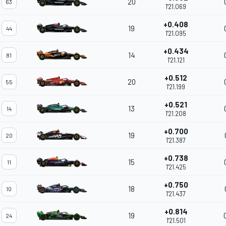
20
63
1'21.069
+0.408
19
44
1'21.095
+0.434
14
81
1'21.121
+0.512
20
55
1'21.199
+0.521
13
14
1'21.208
+0.700
19
20
1'21.387
+0.738
15
11
1'21.425
+0.750
18
10
1'21.437
+0.814
19
24
1'21.501