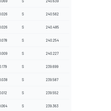
0.069
S
240.639
0.026
S
240.562
0.026
S
240.485
0.078
S
240.254
0.009
S
240.227
0.179
S
239.699
0.038
S
239.587
0.012
S
239.552
0.064
S
239.363