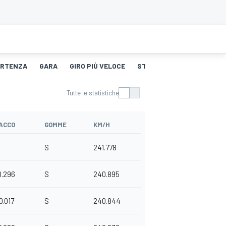
PARTENZA
GARA
GIRO PIÙ VELOCE
STORIA DEGLI PNEUMATICI
Tutte le statistiche
ACCO
GOMME
KM/H
S
241.778
0.296
S
240.895
0.017
S
240.844