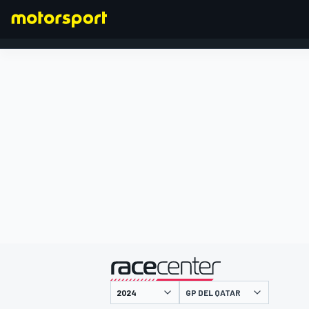
FORMULA 1
presentato da
GP DEL QATAR