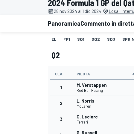
2024 Formula 1 GP del Qa
MOTOGP
WEC
|
28 nov 2024 al 1 dic 2024
Losail Intern
Panoramica
Commento in dirett
EL
FP1
SQ1
SQ2
SQ3
SPRIN
Q2
CLA
PILOTA
WRC
M. Verstappen
1
Red Bull Racing
L. Norris
2
McLaren
C. Leclerc
3
Ferrari
G. Russell