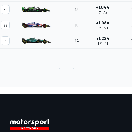
+1.044
19
77
1'21.731
+1.084
16
22
1'21.771
+1.224
14
18
1'21.911