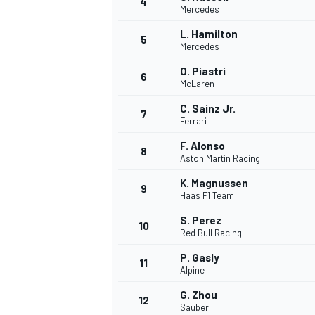
4
Mercedes
L. Hamilton
5
Mercedes
O. Piastri
6
McLaren
C. Sainz Jr.
7
Ferrari
F. Alonso
8
Aston Martin Racing
K. Magnussen
9
Haas F1 Team
S. Perez
10
Red Bull Racing
P. Gasly
11
Alpine
G. Zhou
MONOPOSTO
12
Sauber