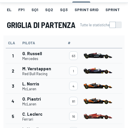
EL
FP1
SQ1
SQ2
SQ3
SPRINT GRID
SPRINT
GRIGLIA DI PARTENZA
Tutte le statistiche
CLA
PILOTA
#
G. Russell
1
63
Mercedes
M. Verstappen
2
1
Red Bull Racing
L. Norris
3
4
McLaren
O. Piastri
4
81
McLaren
C. Leclerc
5
16
Ferrari