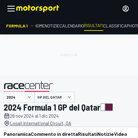
RISULTATI
FORMULA 1
HOME
NOTIZIE
CALENDARIO
CLASSIFICA
PHOT
GP DEL QATAR
presentato da
2024 Formula 1 GP del Qatar
28 nov 2024 al 1 dic 2024
Losail International Circuit, QA
Panoramica
Commento in diretta
Risultati
Notizie
Video