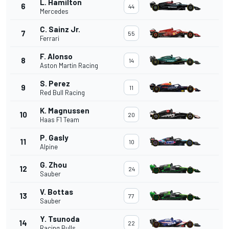
L. Hamilton
6
44
Mercedes
C. Sainz Jr.
7
55
Ferrari
F. Alonso
8
14
Aston Martin Racing
S. Perez
9
11
Red Bull Racing
K. Magnussen
10
20
Haas F1 Team
P. Gasly
11
10
Alpine
G. Zhou
12
24
Sauber
V. Bottas
13
77
Sauber
Y. Tsunoda
14
22
Racing Bulls