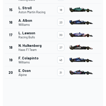
L. Stroll
15
18
Aston Martin Racing
A. Albon
16
23
Williams
L. Lawson
17
30
Racing Bulls
N. Hulkenberg
18
27
Haas F1 Team
F. Colapinto
19
43
Williams
E. Ocon
20
31
Alpine