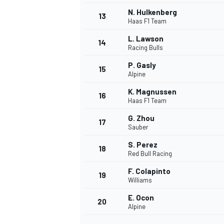
N. Hulkenberg
13
Haas F1 Team
L. Lawson
14
Racing Bulls
P. Gasly
15
Alpine
K. Magnussen
16
Haas F1 Team
G. Zhou
17
Sauber
S. Perez
18
Red Bull Racing
F. Colapinto
19
Williams
E. Ocon
20
Alpine