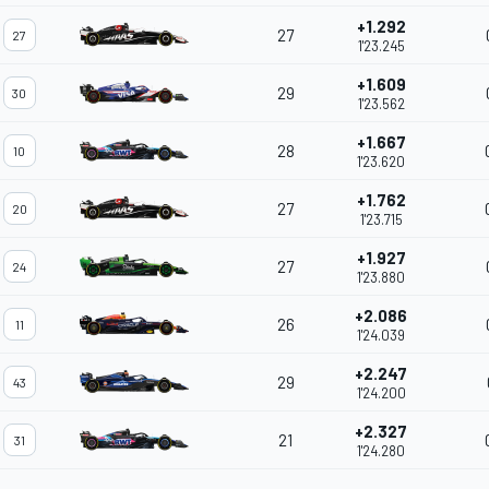
+1.292
27
27
1'23.245
+1.609
29
30
1'23.562
+1.667
28
10
1'23.620
+1.762
27
20
1'23.715
+1.927
27
24
1'23.880
+2.086
26
11
1'24.039
+2.247
29
43
1'24.200
+2.327
21
31
1'24.280