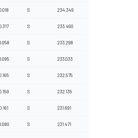
0.018
S
234.349
0.317
S
233.460
0.058
S
233.298
0.095
S
233.033
0.165
S
232.575
0.159
S
232.135
0.161
S
231.691
0.080
S
231.471