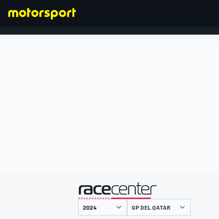
FORMULA 1
presentato da
GP DEL QATAR