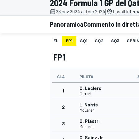
2024 Formula 1 GP del Qa
MOTOGP
WEC
|
28 nov 2024 al 1 dic 2024
Losail Intern
Panoramica
Commento in dirett
EL
FP1
SQ1
SQ2
SQ3
SPRIN
FP1
CLA
PILOTA
WRC
C. Leclerc
1
Ferrari
L. Norris
2
McLaren
O. Piastri
3
McLaren
C. Sainz Jr.