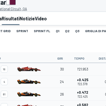
tar
ational Circuit, QA
a
Risultati
Notizie
Video
T GRID
SPRINT
SPRINT FL
Q1
Q2
Q3
GRIGLIA DI 
#
GIRI
TEMPO
DIST
30
1'21.953
16
+0.425
24
4
1'22.378
+0.472
26
81
1'22.425
+0.582