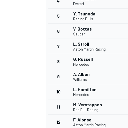
4
Ferrari
Y. Tsunoda
5
Racing Bulls
V. Bottas
6
Sauber
L. Stroll
7
Aston Martin Racing
G. Russell
8
Mercedes
A. Albon
9
Williams
L. Hamilton
10
Mercedes
M. Verstappen
11
Red Bull Racing
F. Alonso
MONOPOSTO
12
Aston Martin Racing