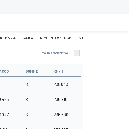
PARTENZA
GARA
GIRO PIÙ VELOCE
STORIA DEGLI PNEUMATICI
Tutte le statistiche
ACCO
GOMME
KM/H
S
238.043
0.425
S
236.815
0.047
S
236.680