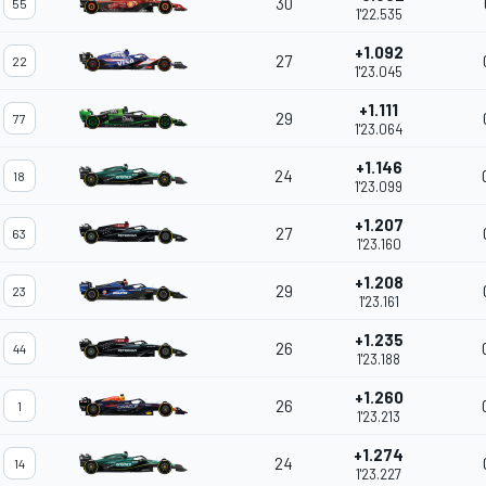
30
55
1'22.535
+1.092
27
22
1'23.045
+1.111
29
77
1'23.064
+1.146
24
18
1'23.099
+1.207
27
63
1'23.160
+1.208
29
23
1'23.161
+1.235
26
44
1'23.188
+1.260
26
1
1'23.213
+1.274
24
14
1'23.227