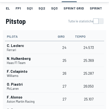
EL
FP1
SQ1
SQ2
SQ3
SPRINT GRID
SPRINT
Pitstop
Tutte le statistiche
PILOTA
GIRO
TEMPO
C. Leclerc
24
24.573
Ferrari
N. Hulkenberg
25
25.369
Haas F1 Team
F. Colapinto
26
25.287
Williams
O. Piastri
27
26.050
McLaren
F. Alonso
27
25.107
Aston Martin Racing