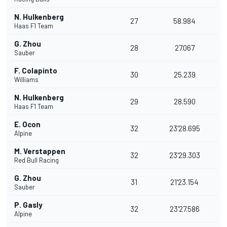
N. Hulkenberg
27
58.984
Haas F1 Team
G. Zhou
28
27.067
Sauber
F. Colapinto
30
25.239
Williams
N. Hulkenberg
29
28.590
Haas F1 Team
E. Ocon
32
23'28.695
Alpine
M. Verstappen
32
23'29.303
Red Bull Racing
G. Zhou
31
21'23.154
Sauber
P. Gasly
32
23'27.586
Alpine