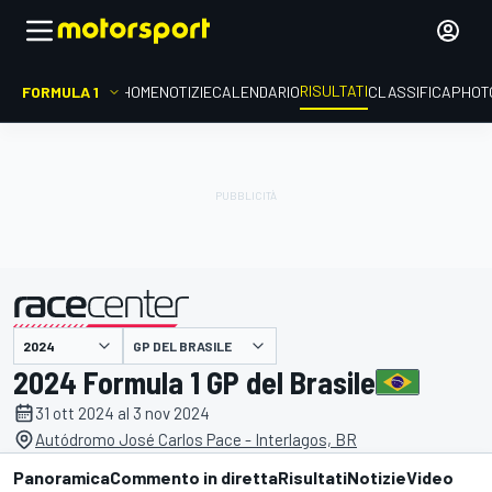
RISULTATI
FORMULA 1
HOME
NOTIZIE
CALENDARIO
CLASSIFICA
PHOT
GP DEL BRASILE
presentato da
2024 Formula 1 GP del Brasile
31 ott 2024 al 3 nov 2024
Autódromo José Carlos Pace - Interlagos, BR
Panoramica
Commento in diretta
Risultati
Notizie
Video