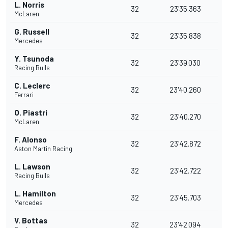
L. Norris
32
23'35.363
McLaren
G. Russell
32
23'35.838
Mercedes
Y. Tsunoda
32
23'39.030
Racing Bulls
C. Leclerc
32
23'40.260
Ferrari
O. Piastri
32
23'40.270
McLaren
F. Alonso
32
23'42.872
Aston Martin Racing
L. Lawson
32
23'42.722
Racing Bulls
L. Hamilton
32
23'45.703
Mercedes
V. Bottas
32
23'42.094