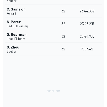
Sauber
C. Sainz Jr.
32
23'44.659
Ferrari
S. Perez
32
23'45.215
Red Bull Racing
O. Bearman
32
23'44.737
Haas F1 Team
G. Zhou
32
1'08.542
Sauber