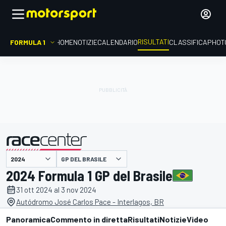
RISULTATI
FORMULA 1
HOME
NOTIZIE
CALENDARIO
CLASSIFICA
PHOT
GP DEL BRASILE
presentato da
2024 Formula 1 GP del Brasile
31 ott 2024 al 3 nov 2024
Autódromo José Carlos Pace - Interlagos, BR
Panoramica
Commento in diretta
Risultati
Notizie
Video