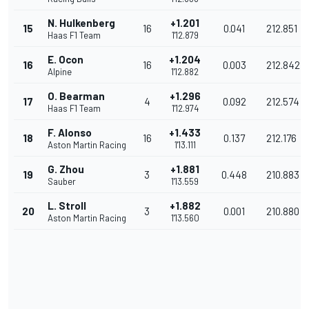
N. Hulkenberg
+1.201
15
16
0.041
212.851
Haas F1 Team
1'12.879
E. Ocon
+1.204
16
16
0.003
212.842
Alpine
1'12.882
O. Bearman
+1.296
17
4
0.092
212.574
Haas F1 Team
1'12.974
F. Alonso
+1.433
18
16
0.137
212.176
Aston Martin Racing
1'13.111
G. Zhou
+1.881
19
3
0.448
210.883
Sauber
1'13.559
L. Stroll
+1.882
20
3
0.001
210.880
Aston Martin Racing
1'13.560