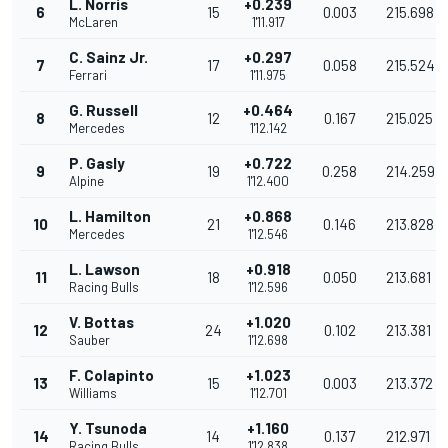
L. Norris
+0.239
6
15
0.003
215.698
McLaren
1'11.917
C. Sainz Jr.
+0.297
7
17
0.058
215.524
Ferrari
1'11.975
G. Russell
+0.464
8
12
0.167
215.025
Mercedes
1'12.142
P. Gasly
+0.722
9
19
0.258
214.259
Alpine
1'12.400
L. Hamilton
+0.868
10
21
0.146
213.828
Mercedes
1'12.546
L. Lawson
+0.918
11
18
0.050
213.681
Racing Bulls
1'12.596
V. Bottas
+1.020
12
24
0.102
213.381
Sauber
1'12.698
F. Colapinto
+1.023
13
15
0.003
213.372
Williams
1'12.701
Y. Tsunoda
+1.160
14
14
0.137
212.971
Racing Bulls
1'12.838