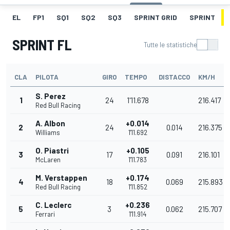
EL
FP1
SQ1
SQ2
SQ3
SPRINT GRID
SPRINT
SPRINT FL
Tutte le statistiche
CLA
PILOTA
GIRO
TEMPO
DISTACCO
KM/H
S. Perez
1
24
1'11.678
216.417
Red Bull Racing
A. Albon
+0.014
2
24
0.014
216.375
Williams
1'11.692
O. Piastri
+0.105
3
17
0.091
216.101
McLaren
1'11.783
M. Verstappen
+0.174
4
18
0.069
215.893
Red Bull Racing
1'11.852
C. Leclerc
+0.236
5
3
0.062
215.707
Ferrari
1'11.914