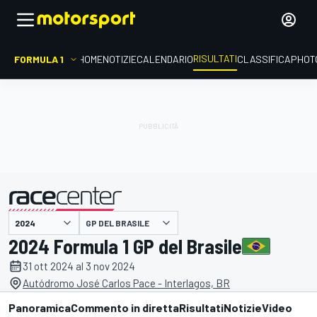
RISULTATI
FORMULA 1
HOME
NOTIZIE
CALENDARIO
CLASSIFICA
PHOT
GP DEL BRASILE
presentato da
2024 Formula 1 GP del Brasile
31 ott 2024 al 3 nov 2024
Autódromo José Carlos Pace - Interlagos, BR
Panoramica
Commento in diretta
Risultati
Notizie
Video