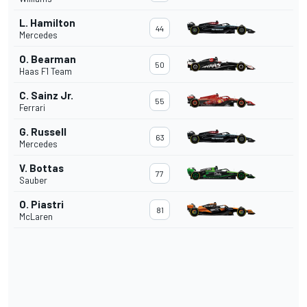
L. Hamilton
44
Mercedes
O. Bearman
50
Haas F1 Team
C. Sainz Jr.
55
Ferrari
G. Russell
63
Mercedes
V. Bottas
77
Sauber
O. Piastri
81
McLaren