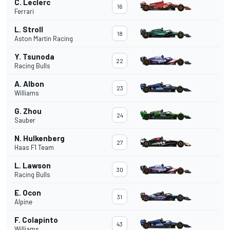
C. Leclerc
16
Ferrari
L. Stroll
18
Aston Martin Racing
Y. Tsunoda
22
Racing Bulls
A. Albon
23
Williams
G. Zhou
24
Sauber
N. Hulkenberg
27
Haas F1 Team
L. Lawson
30
Racing Bulls
E. Ocon
31
Alpine
F. Colapinto
43
Williams