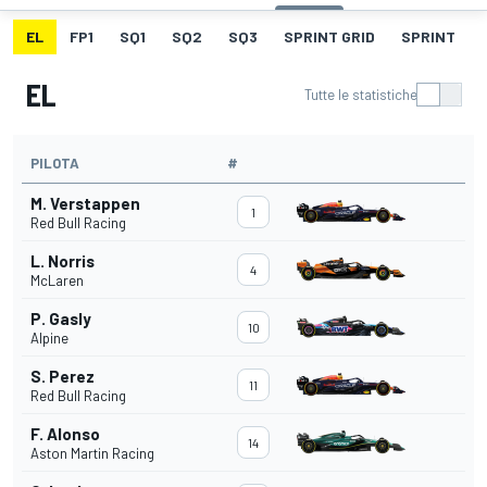
EL
FP1
SQ1
SQ2
SQ3
SPRINT GRID
SPRINT
EL
Tutte le statistiche
PILOTA
#
M. Verstappen
1
Red Bull Racing
L. Norris
4
McLaren
P. Gasly
10
Alpine
S. Perez
11
Red Bull Racing
F. Alonso
14
Aston Martin Racing