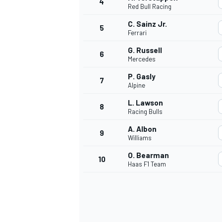
4
Red Bull Racing
C. Sainz Jr.
5
Ferrari
G. Russell
6
Mercedes
P. Gasly
7
Alpine
L. Lawson
8
Racing Bulls
A. Albon
9
Williams
O. Bearman
10
Haas F1 Team
MONOPOSTO