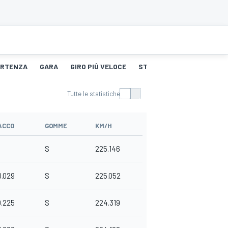
PARTENZA
GARA
GIRO PIÙ VELOCE
STORIA DEGLI PNEUMATICI
Tutte le statistiche
ACCO
GOMME
KM/H
S
225.146
0.029
S
225.052
0.225
S
224.319