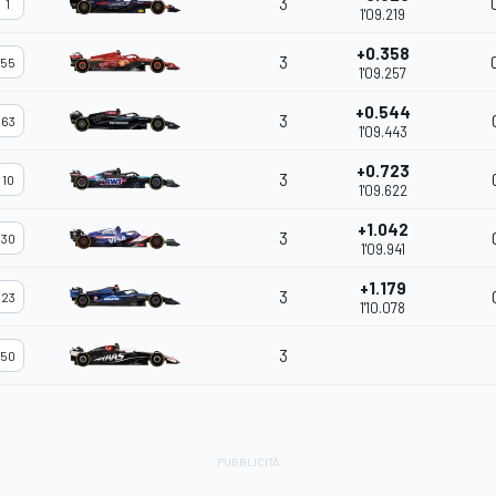
3
1
1'09.219
+0.358
3
55
1'09.257
+0.544
3
63
1'09.443
+0.723
3
10
1'09.622
+1.042
3
30
1'09.941
+1.179
3
23
1'10.078
3
50