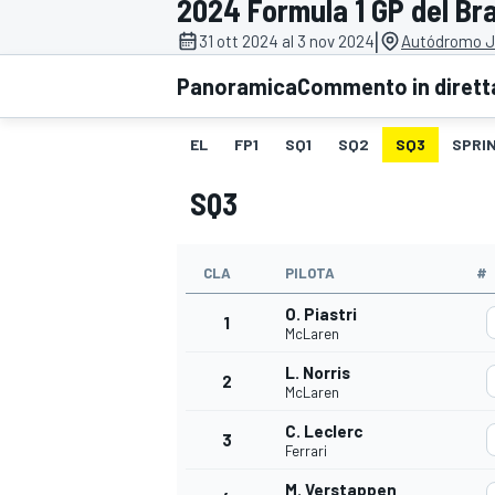
2024 Formula 1 GP del Bra
MOTOGP
WEC
|
31 ott 2024 al 3 nov 2024
Autódromo Jo
Panoramica
Commento in dirett
EL
FP1
SQ1
SQ2
SQ3
SPRIN
SQ3
CLA
PILOTA
#
WRC
O. Piastri
1
McLaren
L. Norris
2
McLaren
C. Leclerc
3
Ferrari
M. Verstappen