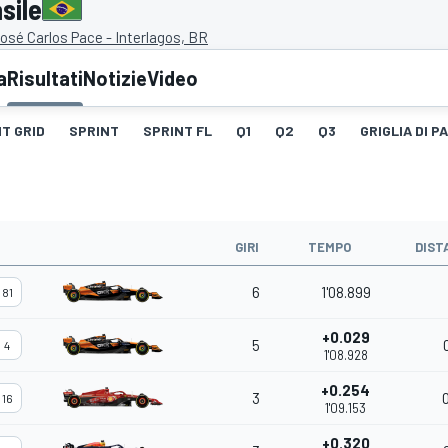
sile
sé Carlos Pace - Interlagos, BR
a
Risultati
Notizie
Video
T GRID
SPRINT
SPRINT FL
Q1
Q2
Q3
GRIGLIA DI 
GIRI
TEMPO
DIST
6
1'08.899
81
+0.029
5
4
1'08.928
+0.254
3
16
1'09.153
+0.320