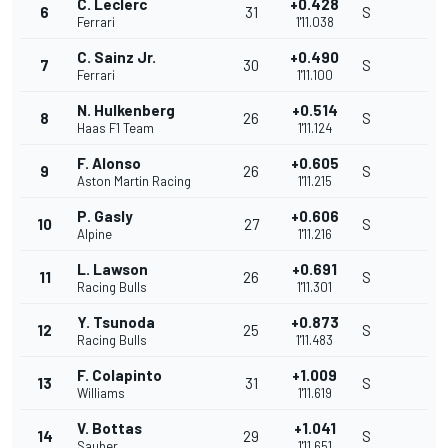
C. Leclerc
+0.428
6
31
S
Ferrari
1'11.038
C. Sainz Jr.
+0.490
7
30
S
Ferrari
1'11.100
N. Hulkenberg
+0.514
8
26
S
Haas F1 Team
1'11.124
F. Alonso
+0.605
9
26
S
Aston Martin Racing
1'11.215
P. Gasly
+0.606
10
27
S
Alpine
1'11.216
L. Lawson
+0.691
11
26
S
Racing Bulls
1'11.301
Y. Tsunoda
+0.873
12
25
S
Racing Bulls
1'11.483
F. Colapinto
+1.009
13
31
S
Williams
1'11.619
V. Bottas
+1.041
14
29
S
Sauber
1'11.651