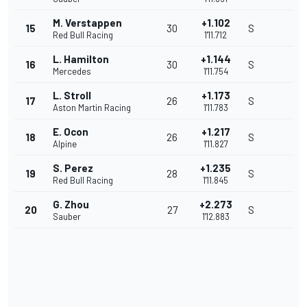
M. Verstappen
+1.102
15
30
S
Red Bull Racing
1'11.712
L. Hamilton
+1.144
16
30
S
Mercedes
1'11.754
L. Stroll
+1.173
17
26
S
Aston Martin Racing
1'11.783
E. Ocon
+1.217
18
26
S
Alpine
1'11.827
S. Perez
+1.235
19
28
S
Red Bull Racing
1'11.845
G. Zhou
+2.273
20
27
S
Sauber
1'12.883