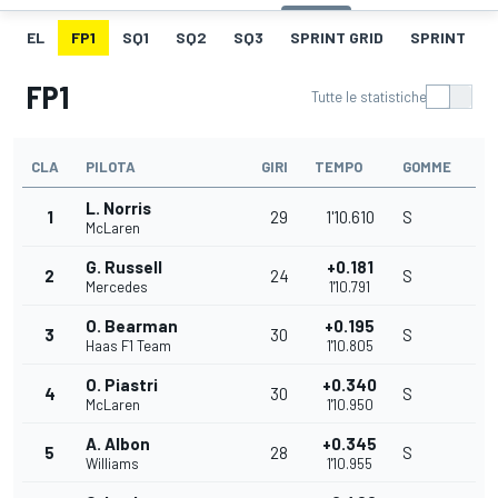
EL
FP1
SQ1
SQ2
SQ3
SPRINT GRID
SPRINT
FP1
Tutte le statistiche
CLA
PILOTA
GIRI
TEMPO
GOMME
L. Norris
1
29
1'10.610
S
McLaren
G. Russell
+0.181
2
24
S
Mercedes
1'10.791
O. Bearman
+0.195
3
30
S
Haas F1 Team
1'10.805
O. Piastri
+0.340
4
30
S
McLaren
1'10.950
A. Albon
+0.345
5
28
S
Williams
1'10.955