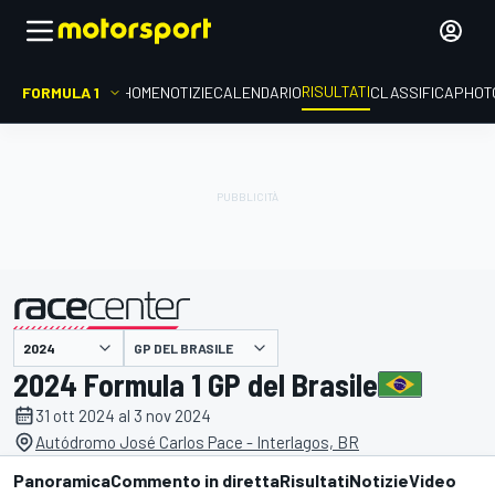
RISULTATI
FORMULA 1
HOME
NOTIZIE
CALENDARIO
CLASSIFICA
PHOT
GP DEL BRASILE
presentato da
2024 Formula 1 GP del Brasile
31 ott 2024 al 3 nov 2024
Autódromo José Carlos Pace - Interlagos, BR
Panoramica
Commento in diretta
Risultati
Notizie
Video