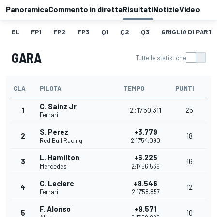
Panoramica
Commento in diretta
Risultati
Notizie
Video
EL
FP1
FP2
FP3
Q1
Q2
Q3
GRIGLIA DI PART
GARA
Tutte le statistiche
CLA
PILOTA
TEMPO
PUNTI
C. Sainz Jr.
1
2:17'50.311
25
Ferrari
S. Perez
+3.779
2
18
Red Bull Racing
2:17'54.090
L. Hamilton
+6.225
3
16
Mercedes
2:17'56.536
C. Leclerc
+8.546
4
12
Ferrari
2:17'58.857
F. Alonso
+9.571
5
10