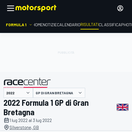
RISULTATI
FORMULA 1
HOME
NOTIZIE
CALENDARIO
CLASSIFICA
PHOT
GP DI GRAN BRETAGNA
presentato da
2022 Formula 1 GP di Gran
Bretagna
1 lug 2022 al 3 lug 2022
Silverstone, GB