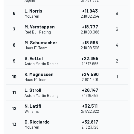
Alpine
2:17'59.882
L. Norris
+11.943
6
8
McLaren
2:18'02.254
M. Verstappen
+18.777
7
6
Red Bull Racing
2:18'09.088
M. Schumacher
+18.995
8
4
Haas F1 Team
2:18'09.306
S. Vettel
+22.355
9
2
Aston Martin Racing
2:18'12.666
K. Magnussen
+24.590
10
1
Haas F1 Team
2:18'14.901
L. Stroll
+26.147
11
Aston Martin Racing
2:18'16.458
N. Latifi
+32.511
12
Williams
2:18'22.822
D. Ricciardo
+32.817
13
McLaren
2:18'23.128