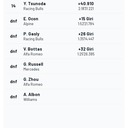
Y. Tsunoda
+40.910
14
Racing Bulls
2:18'31.221
E. Ocon
+15 Giri
dnf
Alpine
1:52'21.784
P. Gasly
+26 Giri
dnf
Racing Bulls
1:35'14.447
V. Bottas
+32 Giri
dnf
Alfa Romeo
1:25'26.385
G. Russell
dnf
Mercedes
G. Zhou
dnf
Alfa Romeo
A. Albon
dnf
Williams