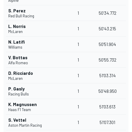
Alpine
S. Perez
1
50'34.772
Red Bull Racing
L. Norris
1
50'43.215
McLaren
N. Latifi
1
50'51.904
Williams
V. Bottas
1
50'55.732
Alfa Romeo
D. Ricciardo
1
51'03.314
McLaren
P. Gasly
1
50'48.950
Racing Bulls
K. Magnussen
1
51'03.613
Haas F1 Team
S. Vettel
1
51'07.301
Aston Martin Racing