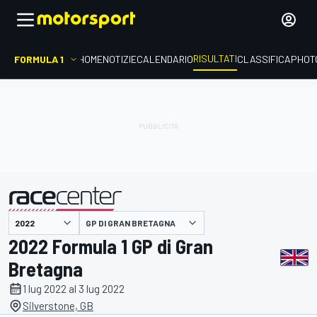
RISULTATI
FORMULA 1
HOME
NOTIZIE
CALENDARIO
CLASSIFICA
PHOT
GP DI GRAN BRETAGNA
presentato da
2022 Formula 1 GP di Gran
Bretagna
1 lug 2022 al 3 lug 2022
Silverstone, GB