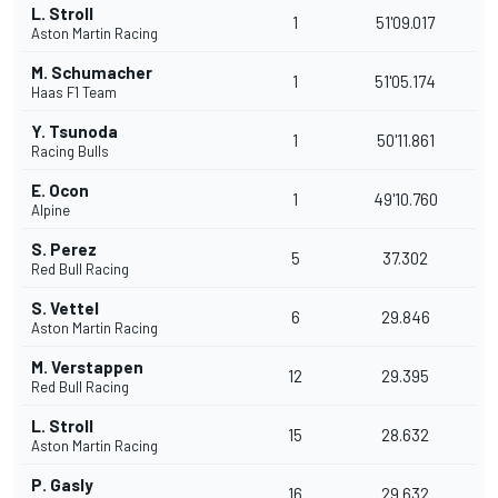
L. Stroll
1
51'09.017
Aston Martin Racing
M. Schumacher
1
51'05.174
Haas F1 Team
Y. Tsunoda
1
50'11.861
Racing Bulls
E. Ocon
1
49'10.760
Alpine
S. Perez
5
37.302
Red Bull Racing
S. Vettel
6
29.846
Aston Martin Racing
M. Verstappen
12
29.395
Red Bull Racing
L. Stroll
15
28.632
Aston Martin Racing
P. Gasly
16
29.632