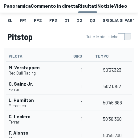
Panoramica
Commento in diretta
Risultati
Notizie
Video
EL
FP1
FP2
FP3
Q1
Q2
Q3
GRIGLIA DI PART
Pitstop
Tutte le statistiche
PILOTA
GIRO
TEMPO
M. Verstappen
1
50'37.323
Red Bull Racing
C. Sainz Jr.
1
50'31.752
Ferrari
L. Hamilton
1
50'46.888
Mercedes
C. Leclerc
1
50'36.360
Ferrari
F. Alonso
1
50'55.700