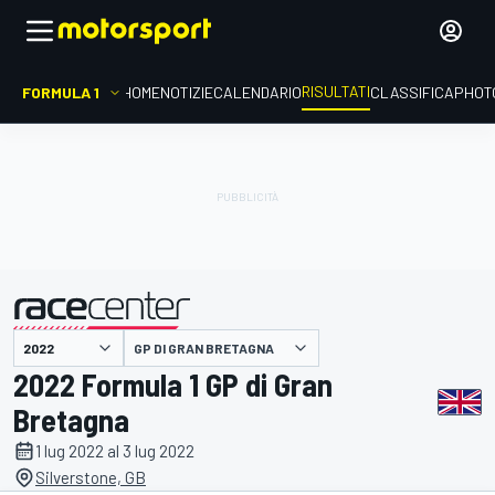
RISULTATI
FORMULA 1
HOME
NOTIZIE
CALENDARIO
CLASSIFICA
PHOT
GP DI GRAN BRETAGNA
presentato da
2022 Formula 1 GP di Gran
Bretagna
1 lug 2022 al 3 lug 2022
Silverstone, GB