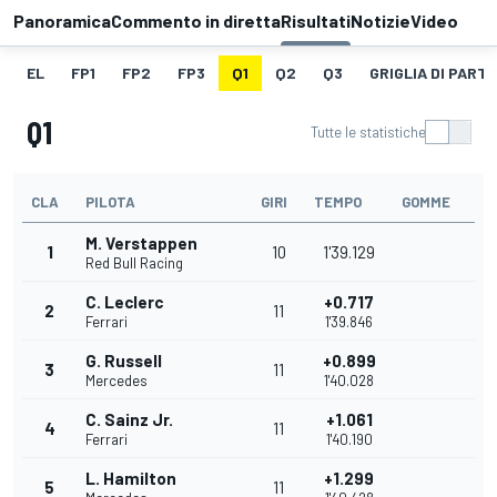
Panoramica
Commento in diretta
Risultati
Notizie
Video
EL
FP1
FP2
FP3
Q1
Q2
Q3
GRIGLIA DI PART
Q1
Tutte le statistiche
CLA
PILOTA
GIRI
TEMPO
GOMME
M. Verstappen
1
10
1'39.129
Red Bull Racing
C. Leclerc
+0.717
2
11
Ferrari
1'39.846
G. Russell
+0.899
3
11
Mercedes
1'40.028
C. Sainz Jr.
+1.061
4
11
Ferrari
1'40.190
L. Hamilton
+1.299
5
11