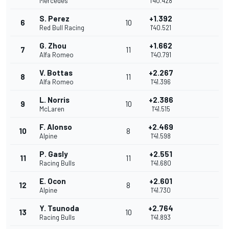
Mercedes
1'40.428
S. Perez
+1.392
6
10
Red Bull Racing
1'40.521
G. Zhou
+1.662
7
11
Alfa Romeo
1'40.791
V. Bottas
+2.267
8
11
Alfa Romeo
1'41.396
L. Norris
+2.386
9
10
McLaren
1'41.515
F. Alonso
+2.469
10
8
Alpine
1'41.598
P. Gasly
+2.551
11
11
Racing Bulls
1'41.680
E. Ocon
+2.601
12
8
Alpine
1'41.730
Y. Tsunoda
+2.764
13
10
Racing Bulls
1'41.893