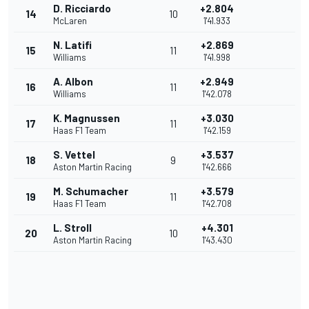
D. Ricciardo
+2.804
14
10
McLaren
1'41.933
N. Latifi
+2.869
15
11
Williams
1'41.998
A. Albon
+2.949
16
11
Williams
1'42.078
K. Magnussen
+3.030
17
11
Haas F1 Team
1'42.159
S. Vettel
+3.537
18
9
Aston Martin Racing
1'42.666
M. Schumacher
+3.579
19
11
Haas F1 Team
1'42.708
L. Stroll
+4.301
20
10
Aston Martin Racing
1'43.430