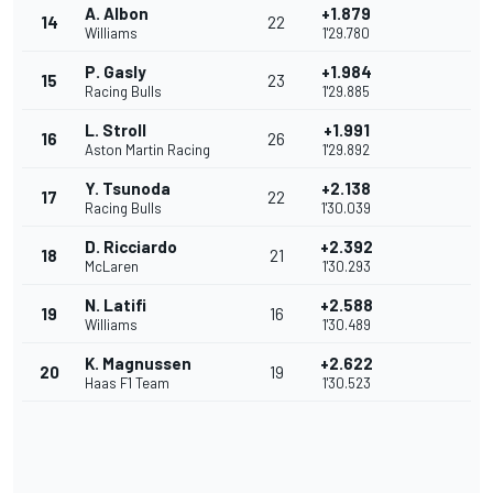
A. Albon
+1.879
14
22
Williams
1'29.780
P. Gasly
+1.984
15
23
Racing Bulls
1'29.885
L. Stroll
+1.991
16
26
Aston Martin Racing
1'29.892
Y. Tsunoda
+2.138
17
22
Racing Bulls
1'30.039
D. Ricciardo
+2.392
18
21
McLaren
1'30.293
N. Latifi
+2.588
19
16
Williams
1'30.489
K. Magnussen
+2.622
20
19
Haas F1 Team
1'30.523