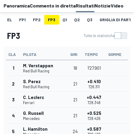
Panoramica
Commento in diretta
Risultati
Notizie
Video
EL
FP1
FP2
FP3
Q1
Q2
Q3
GRIGLIA DI PART
FP3
Tutte le statistiche
CLA
PILOTA
GIRI
TEMPO
GOMME
M. Verstappen
1
18
1'27.901
Red Bull Racing
S. Perez
+0.410
2
21
Red Bull Racing
1'28.311
C. Leclerc
+0.447
3
21
Ferrari
1'28.348
G. Russell
+0.525
4
21
Mercedes
1'28.426
L. Hamilton
+0.587
5
24