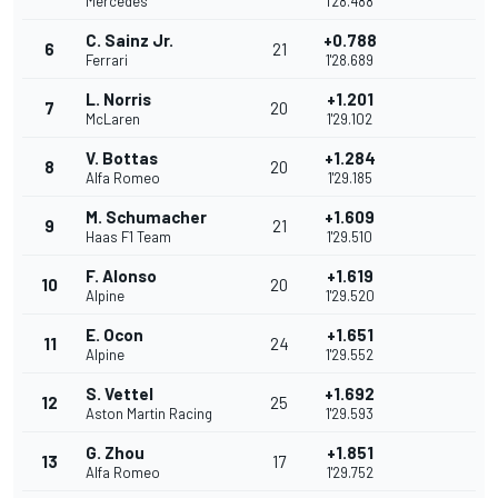
Mercedes
1'28.488
C. Sainz Jr.
+0.788
6
21
Ferrari
1'28.689
L. Norris
+1.201
7
20
McLaren
1'29.102
V. Bottas
+1.284
8
20
Alfa Romeo
1'29.185
M. Schumacher
+1.609
9
21
Haas F1 Team
1'29.510
F. Alonso
+1.619
10
20
Alpine
1'29.520
E. Ocon
+1.651
11
24
Alpine
1'29.552
S. Vettel
+1.692
12
25
Aston Martin Racing
1'29.593
G. Zhou
+1.851
13
17
Alfa Romeo
1'29.752