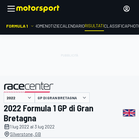
RISULTATI
FORMULA 1
HOME
NOTIZIE
CALENDARIO
CLASSIFICA
PHOT
GP DI GRAN BRETAGNA
presentato da
2022 Formula 1 GP di Gran
Bretagna
1 lug 2022 al 3 lug 2022
Silverstone, GB