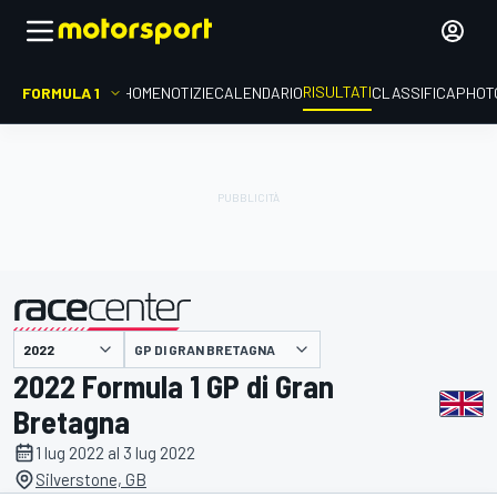
RISULTATI
FORMULA 1
HOME
NOTIZIE
CALENDARIO
CLASSIFICA
PHOT
GP DI GRAN BRETAGNA
presentato da
2022 Formula 1 GP di Gran
Bretagna
1 lug 2022 al 3 lug 2022
Silverstone, GB