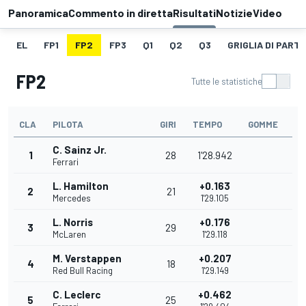
Panoramica
Commento in diretta
Risultati
Notizie
Video
EL
FP1
FP2
FP3
Q1
Q2
Q3
GRIGLIA DI PART
FP2
Tutte le statistiche
CLA
PILOTA
GIRI
TEMPO
GOMME
C. Sainz Jr.
1
28
1'28.942
Ferrari
L. Hamilton
+0.163
2
21
Mercedes
1'29.105
L. Norris
+0.176
3
29
McLaren
1'29.118
M. Verstappen
+0.207
4
18
Red Bull Racing
1'29.149
C. Leclerc
+0.462
5
25