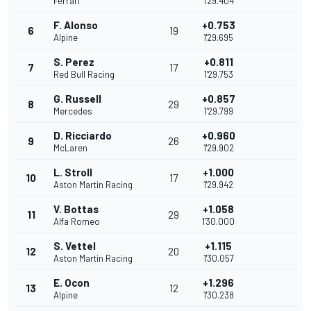
Ferrari
1'29.404
F. Alonso
+0.753
6
19
Alpine
1'29.695
S. Perez
+0.811
7
17
Red Bull Racing
1'29.753
G. Russell
+0.857
8
29
Mercedes
1'29.799
D. Ricciardo
+0.960
9
26
McLaren
1'29.902
L. Stroll
+1.000
10
17
Aston Martin Racing
1'29.942
V. Bottas
+1.058
11
29
Alfa Romeo
1'30.000
S. Vettel
+1.115
12
20
Aston Martin Racing
1'30.057
E. Ocon
+1.296
13
12
Alpine
1'30.238