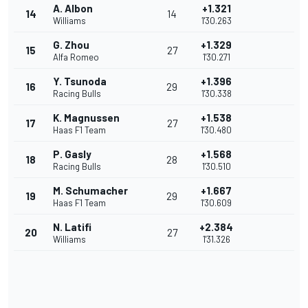
A. Albon
+1.321
14
14
Williams
1'30.263
G. Zhou
+1.329
15
27
Alfa Romeo
1'30.271
Y. Tsunoda
+1.396
16
29
Racing Bulls
1'30.338
K. Magnussen
+1.538
17
27
Haas F1 Team
1'30.480
P. Gasly
+1.568
18
28
Racing Bulls
1'30.510
M. Schumacher
+1.667
19
29
Haas F1 Team
1'30.609
N. Latifi
+2.384
20
27
Williams
1'31.326