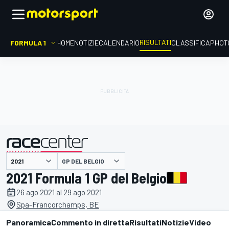
RISULTATI
FORMULA 1
HOME
NOTIZIE
CALENDARIO
CLASSIFICA
PHOT
GP DEL BELGIO
presentato da
2021 Formula 1 GP del Belgio
26 ago 2021 al 29 ago 2021
Spa-Francorchamps, BE
Panoramica
Commento in diretta
Risultati
Notizie
Video