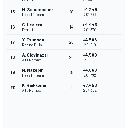
M. Schumacher
+4.345
15
18
Haas F1 Team
2'01.269
C. Leclerc
+4.446
16
14
Ferrari
2'01.370
Y. Tsunoda
+4.586
17
20
Racing Bulls
2'01.510
A. Giovinazzi
+4.588
18
20
Alfa Romeo
2'01.512
N. Mazepin
+4.868
19
19
Haas F1 Team
2'01.792
K. Raikkonen
+7.458
20
3
Alfa Romeo
2'04.382