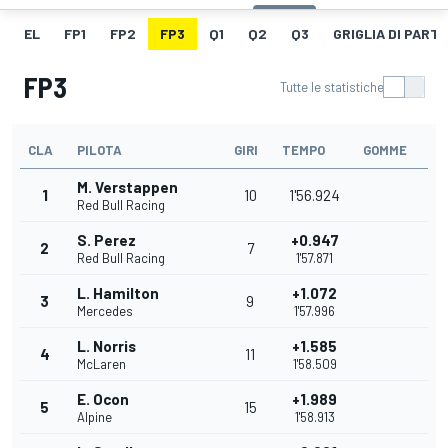
EL
FP1
FP2
FP3
Q1
Q2
Q3
GRIGLIA DI PART
FP3
Tutte le statistiche
CLA
PILOTA
GIRI
TEMPO
GOMME
M. Verstappen
1
10
1'56.924
Red Bull Racing
S. Perez
+0.947
2
7
Red Bull Racing
1'57.871
L. Hamilton
+1.072
3
9
Mercedes
1'57.996
L. Norris
+1.585
4
11
McLaren
1'58.509
E. Ocon
+1.989
5
15
Alpine
1'58.913