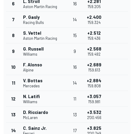
L. Stroll
+2.281
6
16
Aston Martin Racing
1'59.205
P. Gasly
+2.400
7
14
Racing Bulls
1'59.324
S. Vettel
+2.512
8
15
Aston Martin Racing
1'59.436
G. Russell
+2.568
9
9
Williams
1'59.492
F. Alonso
+2.689
10
16
Alpine
1'59.613
V. Bottas
+2.884
11
14
Mercedes
1'59.808
N. Latifi
+3.057
12
11
Williams
1'59.981
D. Ricciardo
+3.532
13
13
McLaren
2'00.456
C. Sainz Jr.
+3.825
14
17
Ferrari
2'00.749