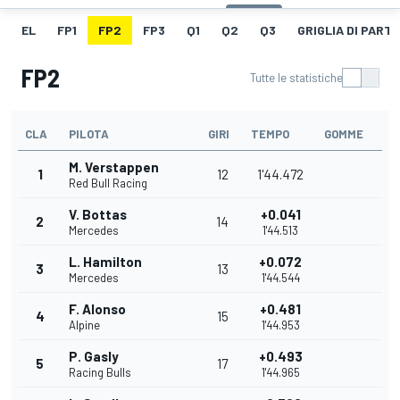
EL
FP1
FP2
FP3
Q1
Q2
Q3
GRIGLIA DI PART
FP2
Tutte le statistiche
CLA
PILOTA
GIRI
TEMPO
GOMME
M. Verstappen
1
12
1'44.472
Red Bull Racing
V. Bottas
+0.041
2
14
Mercedes
1'44.513
L. Hamilton
+0.072
3
13
Mercedes
1'44.544
F. Alonso
+0.481
4
15
Alpine
1'44.953
P. Gasly
+0.493
5
17
Racing Bulls
1'44.965