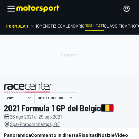
RISULTATI
FORMULA 1
HOME
NOTIZIE
CALENDARIO
CLASSIFICA
PHOT
GP DEL BELGIO
presentato da
2021 Formula 1 GP del Belgio
26 ago 2021 al 29 ago 2021
Spa-Francorchamps, BE
Panoramica
Commento in diretta
Risultati
Notizie
Video