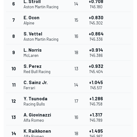
L. Stroll
+0.708
6
14
Aston Martin Racing
1'45.180
E. Ocon
+0.830
7
15
Alpine
1'45.302
S. Vettel
+0.864
8
16
Aston Martin Racing
1'45.336
L. Norris
+0.914
9
18
McLaren
1'45.386
S. Perez
+0.932
10
13
Red Bull Racing
1'45.404
C. Sainz Jr.
+1.045
11
14
Ferrari
1'45.517
Y. Tsunoda
+1.286
12
17
Racing Bulls
1'45.758
A. Giovinazzi
+1.317
13
16
Alfa Romeo
1'45.789
K. Raikkonen
+1.495
14
18
Alfa Romeo
1'45.967