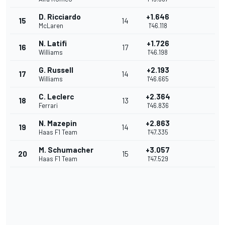
D. Ricciardo
+1.646
15
14
McLaren
1'46.118
N. Latifi
+1.726
16
17
Williams
1'46.198
G. Russell
+2.193
17
14
Williams
1'46.665
C. Leclerc
+2.364
18
13
Ferrari
1'46.836
N. Mazepin
+2.863
19
14
Haas F1 Team
1'47.335
M. Schumacher
+3.057
20
15
Haas F1 Team
1'47.529