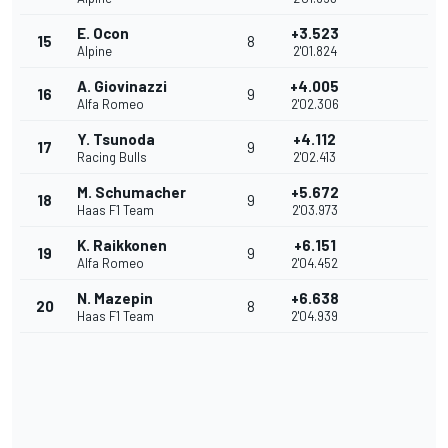
E. Ocon
+3.523
15
8
Alpine
2'01.824
A. Giovinazzi
+4.005
16
9
Alfa Romeo
2'02.306
Y. Tsunoda
+4.112
17
9
Racing Bulls
2'02.413
M. Schumacher
+5.672
18
9
Haas F1 Team
2'03.973
K. Raikkonen
+6.151
19
9
Alfa Romeo
2'04.452
N. Mazepin
+6.638
20
8
Haas F1 Team
2'04.939