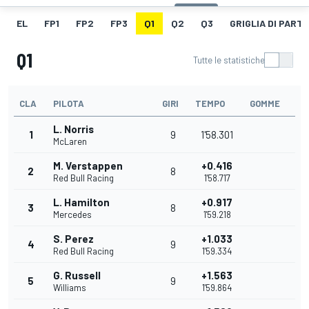
EL
FP1
FP2
FP3
Q1
Q2
Q3
GRIGLIA DI PART
Q1
Tutte le statistiche
CLA
PILOTA
GIRI
TEMPO
GOMME
L. Norris
1
9
1'58.301
McLaren
M. Verstappen
+0.416
2
8
Red Bull Racing
1'58.717
L. Hamilton
+0.917
3
8
Mercedes
1'59.218
S. Perez
+1.033
4
9
Red Bull Racing
1'59.334
G. Russell
+1.563
5
9
Williams
1'59.864