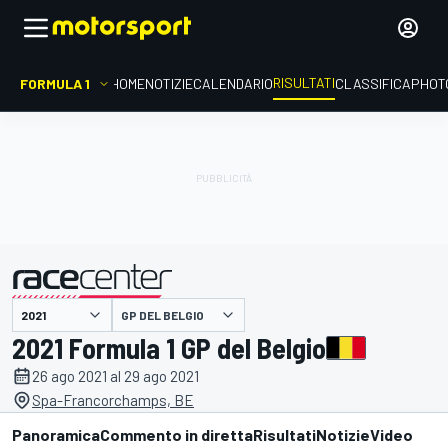
RISULTATI
FORMULA 1
HOME
NOTIZIE
CALENDARIO
CLASSIFICA
PHOT
GP DEL BELGIO
presentato da
2021 Formula 1 GP del Belgio
26 ago 2021 al 29 ago 2021
Spa-Francorchamps, BE
Panoramica
Commento in diretta
Risultati
Notizie
Video