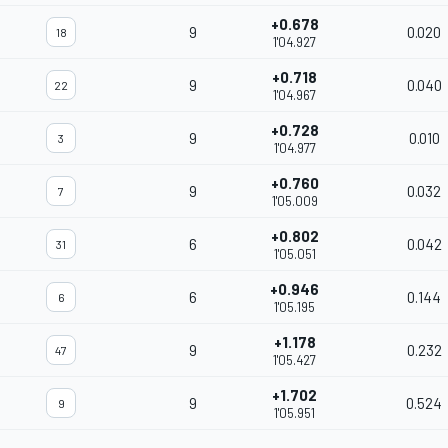
+0.678
9
0.020
18
1'04.927
+0.718
9
0.040
22
1'04.967
+0.728
9
0.010
3
1'04.977
+0.760
9
0.032
7
1'05.009
+0.802
6
0.042
31
1'05.051
+0.946
6
0.144
6
1'05.195
+1.178
9
0.232
47
1'05.427
+1.702
9
0.524
9
1'05.951