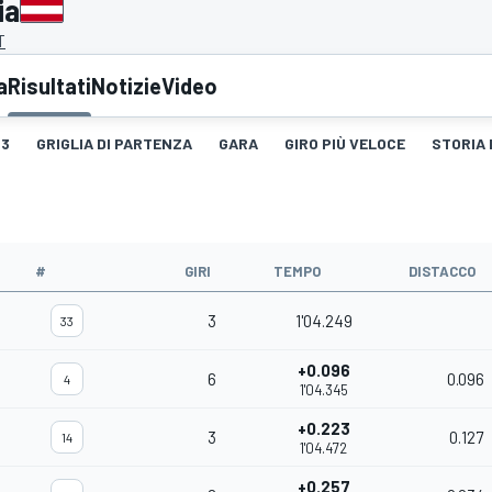
ia
T
a
Risultati
Notizie
Video
3
GRIGLIA DI PARTENZA
GARA
GIRO PIÙ VELOCE
STORIA 
#
GIRI
TEMPO
DISTACCO
3
1'04.249
33
+0.096
6
0.096
4
1'04.345
+0.223
3
0.127
14
1'04.472
+0.257