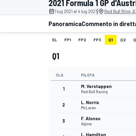
2021 Formula 1 GP d'Austr
MOTOGP
WEC
|
1 lug 2021 al 4 lug 2021
Red Bull Ring, A
Panoramica
Commento in dirett
EL
FP1
FP2
FP3
Q1
Q2
Q
Q1
CLA
PILOTA
WRC
M. Verstappen
1
Red Bull Racing
L. Norris
2
McLaren
F. Alonso
3
Alpine
L. Hamilton