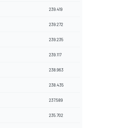
239.419
239.272
239.235
239.117
238.963
238.435
237.589
235.702