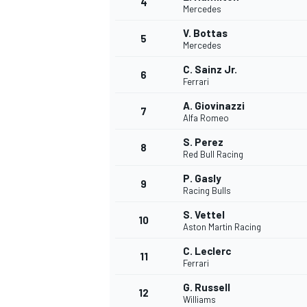
4
Mercedes
V. Bottas
5
Mercedes
C. Sainz Jr.
6
Ferrari
A. Giovinazzi
7
Alfa Romeo
S. Perez
8
Red Bull Racing
P. Gasly
9
Racing Bulls
S. Vettel
10
Aston Martin Racing
C. Leclerc
11
Ferrari
G. Russell
MONOPOSTO
12
Williams