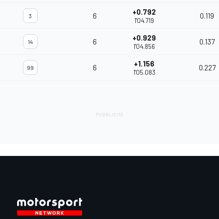
+0.792
6
0.119
3
1'04.719
+0.929
6
0.137
14
1'04.856
+1.156
6
0.227
99
1'05.083