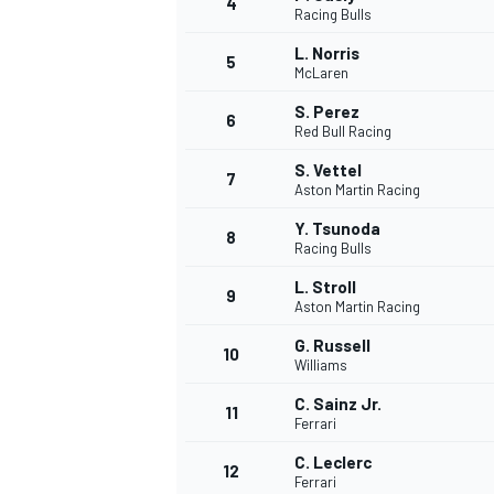
4
Racing Bulls
L. Norris
5
McLaren
S. Perez
6
Red Bull Racing
S. Vettel
7
Aston Martin Racing
Y. Tsunoda
8
Racing Bulls
L. Stroll
9
Aston Martin Racing
G. Russell
10
Williams
C. Sainz Jr.
11
Ferrari
C. Leclerc
MONOPOSTO
12
Ferrari