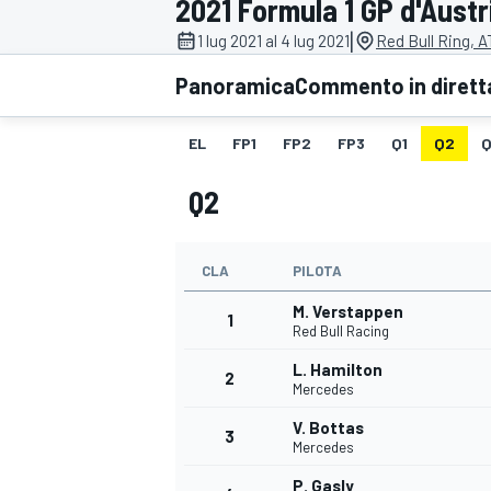
2021 Formula 1 GP d'Austr
MOTOGP
WEC
|
1 lug 2021 al 4 lug 2021
Red Bull Ring, A
Panoramica
Commento in dirett
EL
FP1
FP2
FP3
Q1
Q2
Q
Q2
CLA
PILOTA
WRC
M. Verstappen
1
Red Bull Racing
L. Hamilton
2
Mercedes
V. Bottas
3
Mercedes
P. Gasly