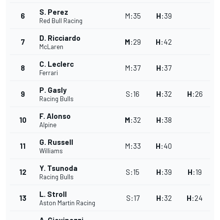
S. Perez
6
M
:
35
H
:
39
Red Bull Racing
D. Ricciardo
7
M
:
29
H
:
42
McLaren
C. Leclerc
8
M
:
37
H
:
37
Ferrari
P. Gasly
9
S
:
16
H
:
32
H
:
26
Racing Bulls
F. Alonso
10
M
:
32
H
:
38
Alpine
G. Russell
11
M
:
33
H
:
40
Williams
Y. Tsunoda
12
S
:
15
H
:
39
H
:
19
Racing Bulls
L. Stroll
13
S
:
17
H
:
32
H
:
24
Aston Martin Racing