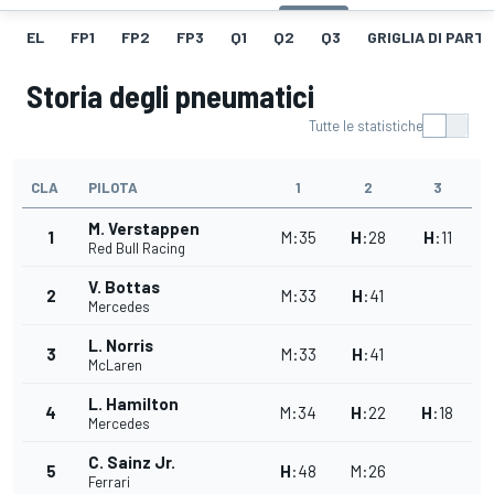
EL
FP1
FP2
FP3
Q1
Q2
Q3
GRIGLIA DI PART
Storia degli pneumatici
Tutte le statistiche
CLA
PILOTA
1
2
3
M. Verstappen
1
M
:
35
H
:
28
H
:
11
Red Bull Racing
V. Bottas
2
M
:
33
H
:
41
Mercedes
L. Norris
3
M
:
33
H
:
41
McLaren
L. Hamilton
4
M
:
34
H
:
22
H
:
18
Mercedes
C. Sainz Jr.
5
H
:
48
M
:
26
Ferrari