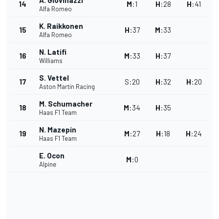
A. Giovinazzi
14
M
:
1
H
:
28
H
:
41
Alfa Romeo
K. Raikkonen
15
H
:
37
M
:
33
Alfa Romeo
N. Latifi
16
M
:
33
H
:
37
Williams
S. Vettel
17
S
:
20
H
:
32
H
:
20
Aston Martin Racing
M. Schumacher
18
M
:
34
H
:
35
Haas F1 Team
N. Mazepin
19
M
:
27
H
:
18
H
:
24
Haas F1 Team
E. Ocon
M
:
0
Alpine