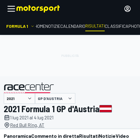
RISULTATI
FORMULA 1
HOME
NOTIZIE
CALENDARIO
CLASSIFICA
PHOT
GP D'AUSTRIA
presentato da
2021 Formula 1 GP d'Austria
1 lug 2021 al 4 lug 2021
Red Bull Ring, AT
Panoramica
Commento in diretta
Risultati
Notizie
Video