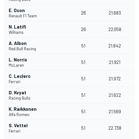
E. Ocon
26
21.683
Renault F1 Team
N. Latifi
26
22.058
Williams
A. Albon
51
21.842
Red Bull Racing
L. Norris
51
21.921
McLaren
C. Leclerc
51
21.972
Ferrari
D. Kvyat
51
21.622
Racing Bulls
K. Raikkonen
51
21.569
Alfa Romeo
S. Vettel
51
22.738
Ferrari