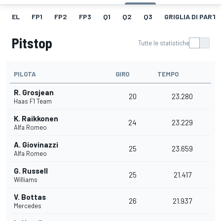
EL
FP1
FP2
FP3
Q1
Q2
Q3
GRIGLIA DI PART
Pitstop
Tutte le statistiche
PILOTA
GIRO
TEMPO
R. Grosjean
20
23.280
Haas F1 Team
K. Raikkonen
24
23.229
Alfa Romeo
A. Giovinazzi
25
23.659
Alfa Romeo
G. Russell
25
21.417
Williams
V. Bottas
26
21.937
Mercedes