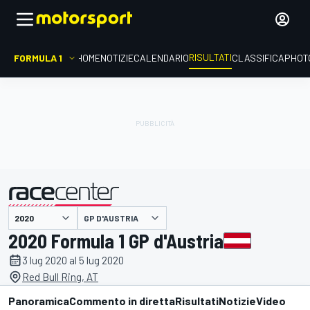
RISULTATI
FORMULA 1
HOME
NOTIZIE
CALENDARIO
CLASSIFICA
PHOT
GP D'AUSTRIA
presentato da
2020 Formula 1 GP d'Austria
3 lug 2020 al 5 lug 2020
Red Bull Ring, AT
Panoramica
Commento in diretta
Risultati
Notizie
Video