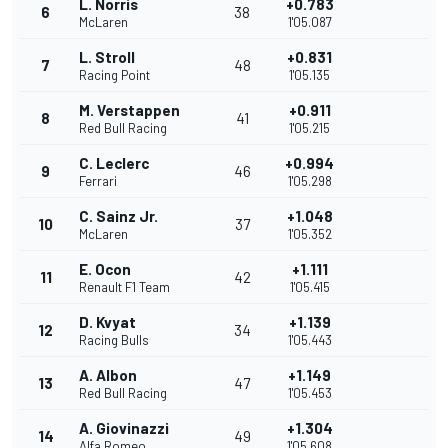
L. Norris
+0.783
6
38
McLaren
1'05.087
L. Stroll
+0.831
7
48
Racing Point
1'05.135
M. Verstappen
+0.911
8
41
Red Bull Racing
1'05.215
C. Leclerc
+0.994
9
46
Ferrari
1'05.298
C. Sainz Jr.
+1.048
10
37
McLaren
1'05.352
E. Ocon
+1.111
11
42
Renault F1 Team
1'05.415
D. Kvyat
+1.139
12
34
Racing Bulls
1'05.443
A. Albon
+1.149
13
47
Red Bull Racing
1'05.453
A. Giovinazzi
+1.304
14
49
Alfa Romeo
1'05.608