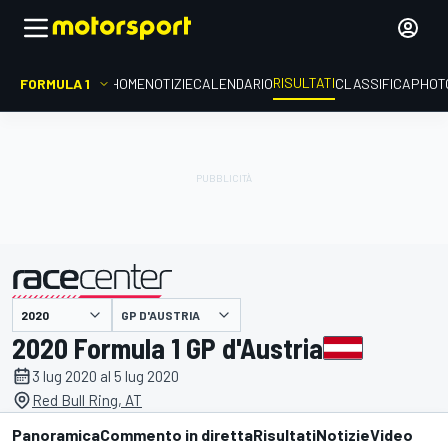
RISULTATI
FORMULA 1
HOME
NOTIZIE
CALENDARIO
CLASSIFICA
PHOT
GP D'AUSTRIA
presentato da
2020 Formula 1 GP d'Austria
3 lug 2020 al 5 lug 2020
Red Bull Ring, AT
Panoramica
Commento in diretta
Risultati
Notizie
Video