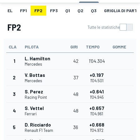
EL
FP1
FP2
FP3
Q1
Q2
Q3
GRIGLIA DI PART
FP2
Tutte le statistiche
CLA
PILOTA
GIRI
TEMPO
GOMME
L. Hamilton
1
42
1'04.304
Mercedes
V. Bottas
+0.197
2
37
Mercedes
1'04.501
S. Perez
+0.641
3
48
Racing Point
1'04.945
S. Vettel
+0.657
4
48
Ferrari
1'04.961
D. Ricciardo
+0.668
5
36
Renault F1 Team
1'04.972