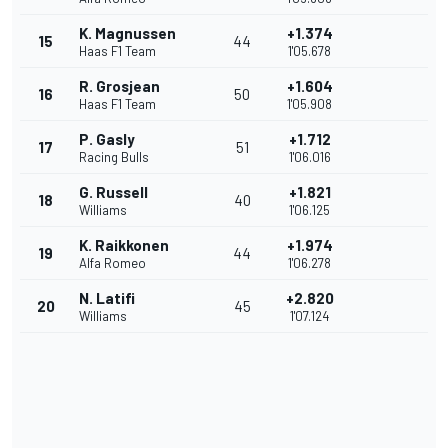
K. Magnussen
+1.374
15
44
Haas F1 Team
1'05.678
R. Grosjean
+1.604
16
50
Haas F1 Team
1'05.908
P. Gasly
+1.712
17
51
Racing Bulls
1'06.016
G. Russell
+1.821
18
40
Williams
1'06.125
K. Raikkonen
+1.974
19
44
Alfa Romeo
1'06.278
N. Latifi
+2.820
20
45
Williams
1'07.124