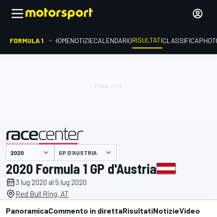
RISULTATI
FORMULA 1
HOME
NOTIZIE
CALENDARIO
CLASSIFICA
PHOT
GP D'AUSTRIA
presentato da
2020 Formula 1 GP d'Austria
3 lug 2020 al 5 lug 2020
Red Bull Ring, AT
Panoramica
Commento in diretta
Risultati
Notizie
Video