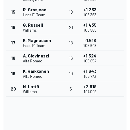
R. Grosjean
+1.233
15
18
Haas F1 Team
1'05.363
G. Russell
+1.435
16
21
Williams
1'05.565
K. Magnussen
+1.518
17
18
Haas F1 Team
1'05.648
A. Giovinazzi
+1.524
18
16
Alfa Romeo
1'05.654
K. Raikkonen
+1.643
19
19
Alfa Romeo
1'05.773
N. Latifi
+2.919
20
6
Williams
1'07.049