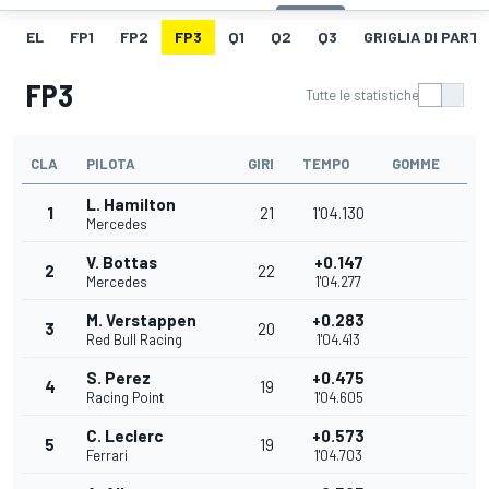
EL
FP1
FP2
FP3
Q1
Q2
Q3
GRIGLIA DI PART
FP3
Tutte le statistiche
CLA
PILOTA
GIRI
TEMPO
GOMME
L. Hamilton
1
21
1'04.130
Mercedes
V. Bottas
+0.147
2
22
Mercedes
1'04.277
M. Verstappen
+0.283
3
20
Red Bull Racing
1'04.413
S. Perez
+0.475
4
19
Racing Point
1'04.605
C. Leclerc
+0.573
5
19
Ferrari
1'04.703