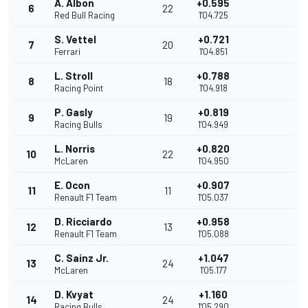
A. Albon
+0.595
6
22
Red Bull Racing
1'04.725
S. Vettel
+0.721
7
20
Ferrari
1'04.851
L. Stroll
+0.788
8
18
Racing Point
1'04.918
P. Gasly
+0.819
9
19
Racing Bulls
1'04.949
L. Norris
+0.820
10
22
McLaren
1'04.950
E. Ocon
+0.907
11
11
Renault F1 Team
1'05.037
D. Ricciardo
+0.958
12
13
Renault F1 Team
1'05.088
C. Sainz Jr.
+1.047
13
24
McLaren
1'05.177
D. Kvyat
+1.160
14
24
Racing Bulls
1'05.290