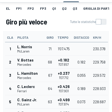
EL
FP1
FP2
FP3
Q1
Q2
Q3
GRIGLIA DI PART
Giro più veloce
Tutte le statistiche
CLA
PILOTA
GIRO
TEMPO
DISTACCO
KM/H
L. Norris
1
71
1'07.475
230.378
McLaren
V. Bottas
+0.182
2
68
0.182
229.758
Mercedes
1'07.657
L. Hamilton
+0.237
3
67
0.055
229.572
Mercedes
1'07.712
C. Leclerc
+0.426
4
64
0.189
228.933
Ferrari
1'07.901
C. Sainz Jr.
+0.499
5
63
0.073
228.687
McLaren
1'07.974