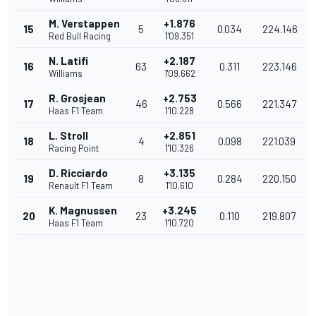
M. Verstappen
+1.876
15
5
0.034
224.146
Red Bull Racing
1'09.351
N. Latifi
+2.187
16
63
0.311
223.146
Williams
1'09.662
R. Grosjean
+2.753
17
46
0.566
221.347
Haas F1 Team
1'10.228
L. Stroll
+2.851
18
4
0.098
221.039
Racing Point
1'10.326
D. Ricciardo
+3.135
19
8
0.284
220.150
Renault F1 Team
1'10.610
K. Magnussen
+3.245
20
23
0.110
219.807
Haas F1 Team
1'10.720