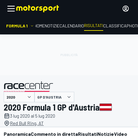
RISULTATI
FORMULA 1
HOME
NOTIZIE
CALENDARIO
CLASSIFICA
PHOT
GP D'AUSTRIA
presentato da
2020 Formula 1 GP d'Austria
3 lug 2020 al 5 lug 2020
Red Bull Ring, AT
Panoramica
Commento in diretta
Risultati
Notizie
Video