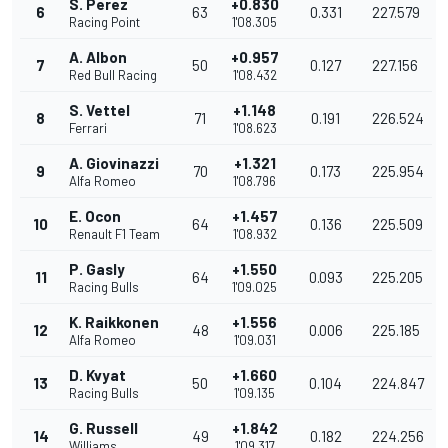
S. Perez
+0.830
6
63
0.331
227.579
Racing Point
1'08.305
A. Albon
+0.957
7
50
0.127
227.156
Red Bull Racing
1'08.432
S. Vettel
+1.148
8
71
0.191
226.524
Ferrari
1'08.623
A. Giovinazzi
+1.321
9
70
0.173
225.954
Alfa Romeo
1'08.796
E. Ocon
+1.457
10
64
0.136
225.509
Renault F1 Team
1'08.932
P. Gasly
+1.550
11
64
0.093
225.205
Racing Bulls
1'09.025
K. Raikkonen
+1.556
12
48
0.006
225.185
Alfa Romeo
1'09.031
D. Kvyat
+1.660
13
50
0.104
224.847
Racing Bulls
1'09.135
G. Russell
+1.842
14
49
0.182
224.256
Williams
1'09.317