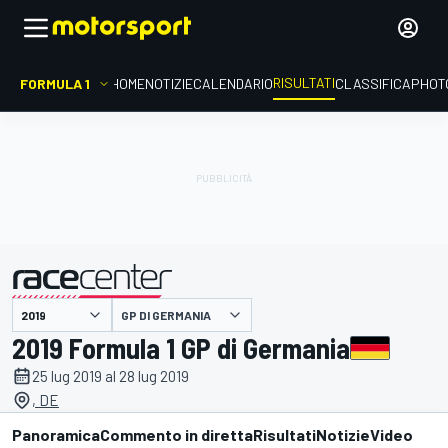
RISULTATI
FORMULA 1
HOME
NOTIZIE
CALENDARIO
CLASSIFICA
PHOT
GP DI GERMANIA
presentato da
2019 Formula 1 GP di Germania
25 lug 2019 al 28 lug 2019
, DE
Panoramica
Commento in diretta
Risultati
Notizie
Video