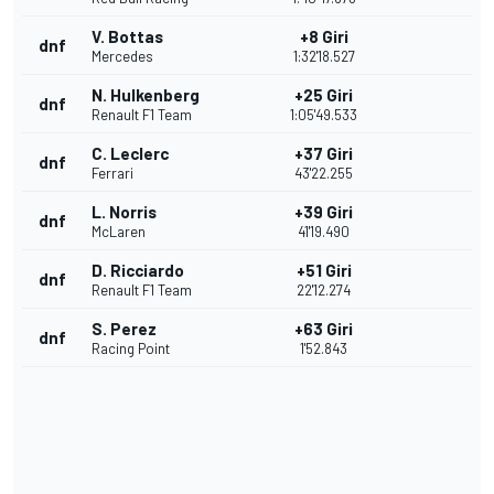
V. Bottas
+8 Giri
dnf
Mercedes
1:32'18.527
N. Hulkenberg
+25 Giri
dnf
Renault F1 Team
1:05'49.533
C. Leclerc
+37 Giri
dnf
Ferrari
43'22.255
L. Norris
+39 Giri
dnf
McLaren
41'19.490
D. Ricciardo
+51 Giri
dnf
Renault F1 Team
22'12.274
S. Perez
+63 Giri
dnf
Racing Point
1'52.843