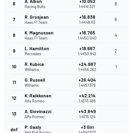
A. Albon
+10.052
6
8
Racing Bulls
1:44'41.327
R. Grosjean
+16.838
7
6
Haas F1 Team
1:44'48.113
K. Magnussen
+18.765
8
4
Haas F1 Team
1:44'50.040
L. Hamilton
+19.667
9
2
Mercedes
1:44'50.942
R. Kubica
+24.987
10
1
Williams
1:44'56.262
G. Russell
+26.404
11
Williams
1:44'57.679
K. Raikkonen
+42.214
12
Alfa Romeo
1:45'13.489
A. Giovinazzi
+43.849
13
Alfa Romeo
1:45'15.124
P. Gasly
+3 Giri
dnf
Red Bull Racing
1:40'47.673