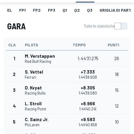
EL
FP1
FP2
FP3
Q1
Q2
Q3
GRIGLIA DI PART
GARA
Tutte le statistiche
CLA
PILOTA
TEMPO
PUNTI
M. Verstappen
1
1:44'31.275
26
Red Bull Racing
S. Vettel
+7.333
2
18
Ferrari
1:44'38.608
D. Kvyat
+8.305
3
15
Racing Bulls
1:44'39.580
L. Stroll
+8.966
4
12
Racing Point
1:44'40.241
C. Sainz Jr.
+9.583
5
10
McLaren
1:44'40.858