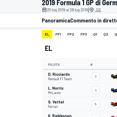
2019 Formula 1 GP di Ger
MOTOGP
WEC
|
25 lug 2019 al 28 lug 2019
, DE
Panoramica
Commento in dirett
EL
FP1
FP2
FP3
Q1
Q2
Q
EL
PILOTA
#
WRC
D. Ricciardo
3
Renault F1 Team
L. Norris
4
McLaren
S. Vettel
5
Ferrari
K. Raikkonen