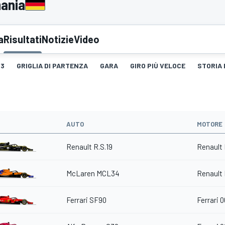
mania
a
Risultati
Notizie
Video
3
GRIGLIA DI PARTENZA
GARA
GIRO PIÙ VELOCE
STORIA 
AUTO
MOTORE
Renault R.S.19
Renault 
McLaren MCL34
Renault 
Ferrari SF90
Ferrari 