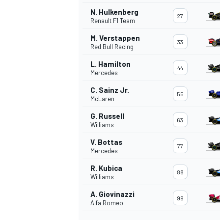
N. Hulkenberg
27
Renault F1 Team
M. Verstappen
33
Red Bull Racing
L. Hamilton
44
Mercedes
C. Sainz Jr.
55
McLaren
G. Russell
63
Williams
V. Bottas
77
Mercedes
R. Kubica
88
Williams
A. Giovinazzi
99
Alfa Romeo