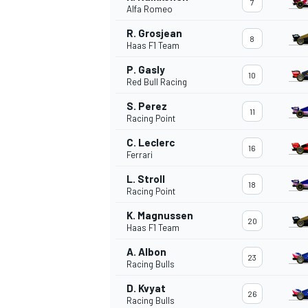
7
Alfa Romeo
R. Grosjean
8
Haas F1 Team
P. Gasly
10
Red Bull Racing
S. Perez
11
Racing Point
C. Leclerc
16
Ferrari
L. Stroll
18
Racing Point
K. Magnussen
20
Haas F1 Team
A. Albon
23
Racing Bulls
D. Kvyat
MONOPOSTO
26
Racing Bulls