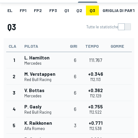
EL
FP1
FP2
FP3
Q1
Q2
Q3
GRIGLIA DI PART
Q3
Tutte le statistiche
CLA
PILOTA
GIRI
TEMPO
GOMME
L. Hamilton
1
6
1'11.767
Mercedes
M. Verstappen
+0.346
2
6
Red Bull Racing
1'12.113
V. Bottas
+0.362
3
6
Mercedes
1'12.129
P. Gasly
+0.755
4
6
Red Bull Racing
1'12.522
K. Raikkonen
+0.771
5
3
Alfa Romeo
1'12.538