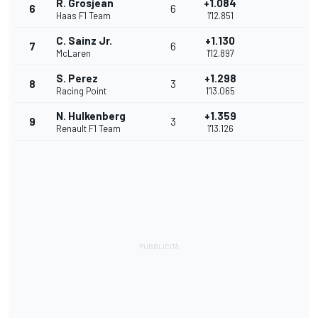
R. Grosjean
+1.084
6
6
Haas F1 Team
1'12.851
C. Sainz Jr.
+1.130
7
6
McLaren
1'12.897
S. Perez
+1.298
8
3
Racing Point
1'13.065
N. Hulkenberg
+1.359
9
3
Renault F1 Team
1'13.126