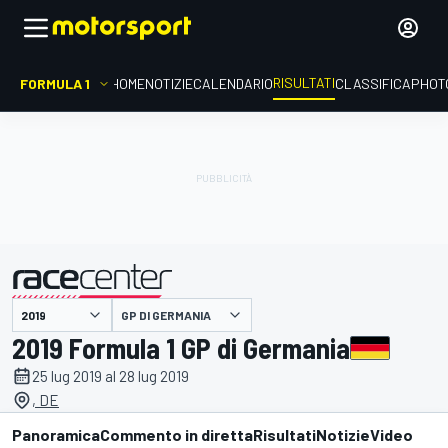
RISULTATI
FORMULA 1
HOME
NOTIZIE
CALENDARIO
CLASSIFICA
PHOT
GP DI GERMANIA
presentato da
2019 Formula 1 GP di Germania
25 lug 2019 al 28 lug 2019
, DE
Panoramica
Commento in diretta
Risultati
Notizie
Video