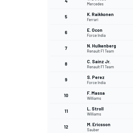
4
Mercedes
K. Raikkonen
5
Ferrari
E. Ocon
6
Force India
N. Hulkenberg
7
Renault F1 Team
C. Sainz Jr.
8
Renault F1 Team
S. Perez
9
Force India
F. Massa
10
Williams
L. Stroll
11
Williams
M. Ericsson
MONOPOSTO
12
Sauber