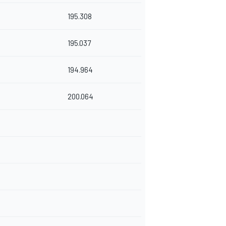
195.308
195.037
194.964
200.064