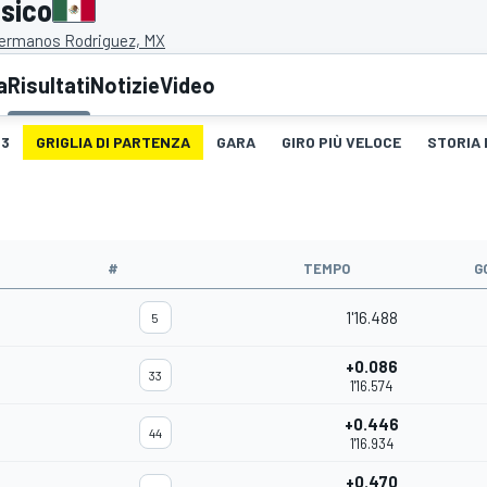
ssico
ermanos Rodriguez, MX
a
Risultati
Notizie
Video
3
GRIGLIA DI PARTENZA
GARA
GIRO PIÙ VELOCE
STORIA 
#
TEMPO
G
1'16.488
5
+0.086
33
1'16.574
+0.446
44
1'16.934
+0.470