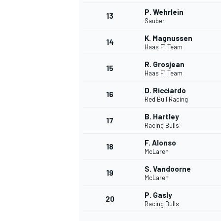
P. Wehrlein
13
Sauber
K. Magnussen
14
Haas F1 Team
R. Grosjean
15
Haas F1 Team
D. Ricciardo
16
Red Bull Racing
B. Hartley
17
Racing Bulls
F. Alonso
18
McLaren
S. Vandoorne
19
McLaren
P. Gasly
20
Racing Bulls