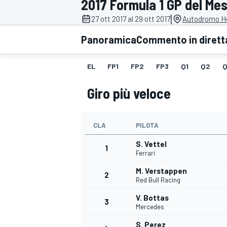
2017 Formula 1 GP del Me
MOTOGP
WEC
|
27 ott 2017 al 29 ott 2017
Autodromo H
Panoramica
Commento in dirett
EL
FP1
FP2
FP3
Q1
Q2
Q
Giro più veloce
CLA
PILOTA
WRC
S. Vettel
1
Ferrari
M. Verstappen
2
Red Bull Racing
V. Bottas
3
Mercedes
S. Perez