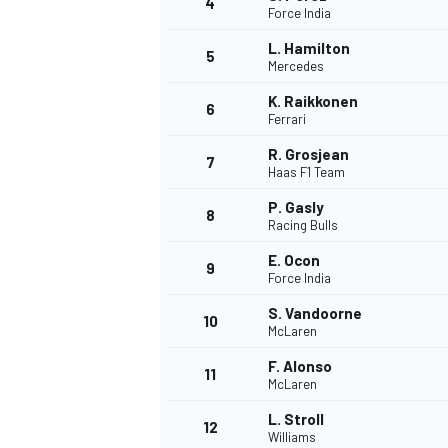
4
Force India
L. Hamilton
5
Mercedes
K. Raikkonen
6
Ferrari
R. Grosjean
7
Haas F1 Team
P. Gasly
8
Racing Bulls
E. Ocon
9
Force India
S. Vandoorne
10
McLaren
F. Alonso
11
McLaren
L. Stroll
MONOPOSTO
12
Williams