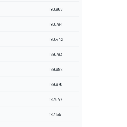
190.968
190.784
190.442
189.793
189.682
189.670
187.647
187.155