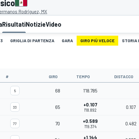
ssico
ermanos Rodriguez, MX
a
Risultati
Notizie
Video
3
GRIGLIA DI PARTENZA
GARA
GIRO PIÙ VELOCE
STORIA 
#
GIRO
TEMPO
DISTACCO
68
1'18.785
5
+0.107
65
0.107
33
1'18.892
+0.589
70
0.482
77
1'19.374
+1.144