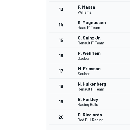
F. Massa
13
Williams
K. Magnussen
14
Haas F1 Team
C. Sainz Jr.
15
Renault F1 Team
P. Wehrlein
16
Sauber
M. Ericsson
17
Sauber
N. Hulkenberg
18
Renault F1 Team
B. Hartley
19
Racing Bulls
D. Ricciardo
20
Red Bull Racing