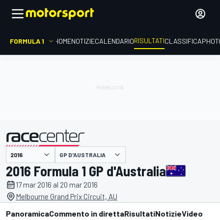
RISULTATI
FORMULA 1
HOME
NOTIZIE
CALENDARIO
CLASSIFICA
PHOT
GP D'AUSTRALIA
presentato da
2016 Formula 1 GP d'Australia
17 mar 2016 al 20 mar 2016
Melbourne Grand Prix Circuit, AU
Panoramica
Commento in diretta
Risultati
Notizie
Video