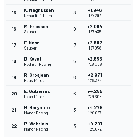
K. Magnussen
+1.946
15
8
Renault F1 Team
1'27.297
M. Ericsson
+2.084
16
9
Sauber
1'27.435
F. Nasr
+2.607
17
7
Sauber
1'27.958
D. Kvyat
+2.655
18
5
Red Bull Racing
1'28.006
R. Grosjean
+2.971
19
6
Haas F1 Team
1'28.322
E. Gutiérrez
+4.255
20
6
Haas F1 Team
1'29.606
R. Haryanto
+4.276
21
3
Manor Racing
1'29.627
P. Wehrlein
+4.291
22
3
Manor Racing
1'29.642