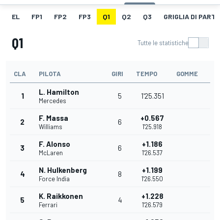
EL
FP1
FP2
FP3
Q1
Q2
Q3
GRIGLIA DI PART
Q1
Tutte le statistiche
CLA
PILOTA
GIRI
TEMPO
GOMME
L. Hamilton
1
5
1'25.351
Mercedes
F. Massa
+0.567
2
6
Williams
1'25.918
F. Alonso
+1.186
3
6
McLaren
1'26.537
N. Hulkenberg
+1.199
4
8
Force India
1'26.550
K. Raikkonen
+1.228
5
4
Ferrari
1'26.579