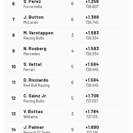
S. Perez
+1.256
6
6
Force India
1'26.607
J. Button
+1.389
7
6
McLaren
1'26.740
M. Verstappen
+1.583
8
3
Racing Bulls
1'26.934
N. Rosberg
+1.583
9
4
Mercedes
1'26.934
S. Vettel
+1.594
10
5
Ferrari
1'26.945
D. Ricciardo
+1.594
11
6
Red Bull Racing
1'26.945
C. Sainz Jr.
+1.706
12
5
Racing Bulls
1'27.057
V. Bottas
+1.784
13
3
Williams
1'27.135
J. Palmer
+1.890
14
9
Renault F1 Team
1'27.241