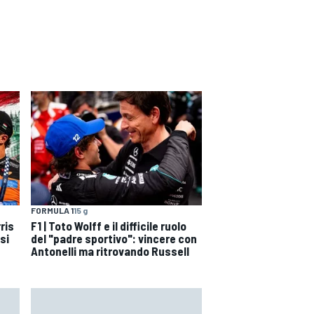
FORMULA 1
15 g
ris
F1 | Toto Wolff e il difficile ruolo
si
del "padre sportivo": vincere con
Antonelli ma ritrovando Russell