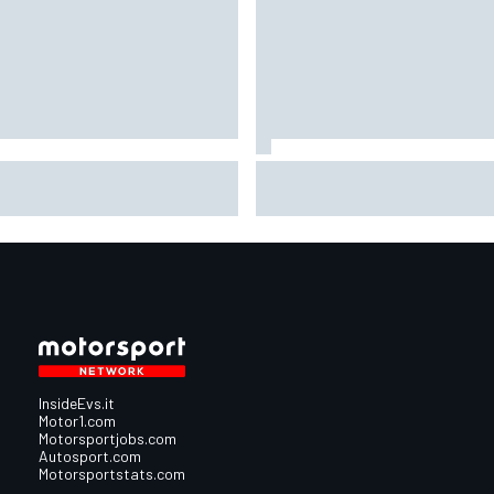
oGP | Ogura prudente:
MotoGP | Bagnaia: "Non serviva
lverstone non è un circuito che
parere di Stoner per rendersi
entusiasmi molto"
conto che guidavo una Ducati
diversa"
InsideEvs.it
Motor1.com
Motorsportjobs.com
Autosport.com
Motorsportstats.com