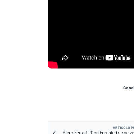
Condi
MONOPOSTO
ARTICOLO 
Piero Ferrari: "Con Forghieri se ne 