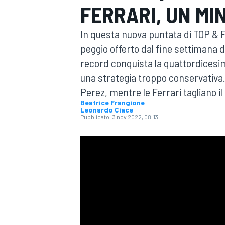
FERRARI, UN MI
MOTOGP
WEC
In questa nuova puntata di TOP & F
peggio offerto dal fine settimana 
record conquista la quattordicesima
una strategia troppo conservativa. 
Perez, mentre le Ferrari tagliano i
Beatrice Frangione
Leonardo Ciace
Pubblicato:
3 nov 2022, 08:13
WRC