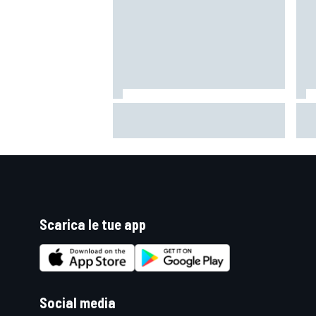
Un metro di altezza e 1.600 CV:
Mot
ecco la Bugatti Destrier
"Si
mi 
Scarica le tue app
MONOMARCA
Social media