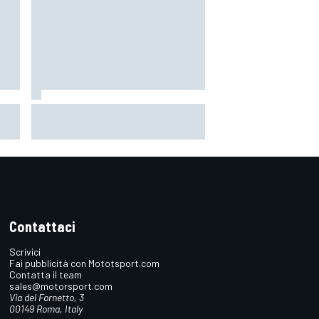
 il
MotoGP | Martin: "Non capisco
come faccia ancora a guidare il
Mondiale"
Contattaci
Scrivici
Fai pubblicità con Mototsport.com
Contatta il team
sales@motorsport.com
Via del Fornetto, 3
00149 Roma, Italy