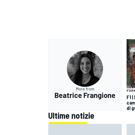
More from
FORM
Beatrice Frangione
F1 |
cam
di 
ENDURANCE/GT
Ultime notizie