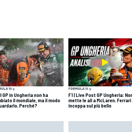
ULA 1
8 g
FORMULA 1
9 g
 Il GP in Ungheria non ha
F1 | Live Post GP Ungheria: Nor
biato il mondiale, ma il modo
mette le ali a McLaren. Ferrari 
guardarlo. Perché?
inceppa sul più bello