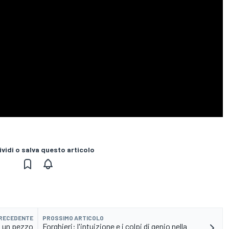
vidi o salva questo articolo
PRECEDENTE
PROSSIMO ARTICOLO
va un pezzo
Forghieri: l'intuizione e i colpi di genio nella